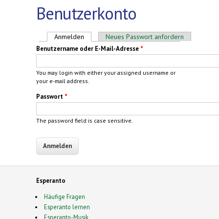
Benutzerkonto
Haupt-Reiter
Anmelden
(aktiver Reiter)
Neues Passwort anfordern
Benutzername oder E-Mail-Adresse
*
You may login with either your assigned username or
your e-mail address.
Passwort
*
The password field is case sensitive.
Esperanto
Häufige Fragen
Esperanto lernen
Esperanto-Musik