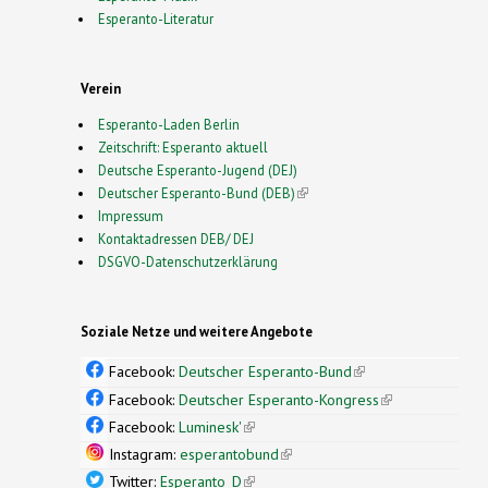
Esperanto-Literatur
Verein
Esperanto-Laden Berlin
Zeitschrift: Esperanto aktuell
Deutsche Esperanto-Jugend (DEJ)
Deutscher Esperanto-Bund (DEB)
(link is external)
Impressum
Kontaktadressen DEB/ DEJ
DSGVO-Datenschutzerklärung
Soziale Netze und weitere Angebote
Facebook:
Deutscher Esperanto-Bund
(link is
external)
Facebook:
Deutscher Esperanto-Kongress
(link is
external)
Facebook:
Luminesk'
(link is external)
Instagram:
esperantobund
(link is external)
Twitter:
Esperanto_D
(link is external)