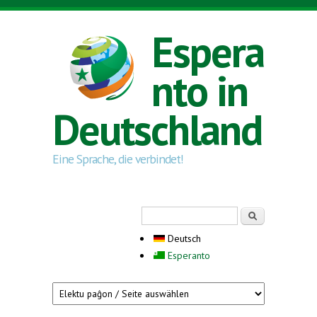
Direkt zum Inhalt
Espera
nto in
Deutschland
Eine Sprache, die verbindet!
Suchformular
Suche
Deutsch
Esperanto