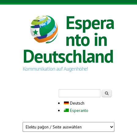
Direkt zum Inhalt
Espera
nto in
Deutschland
Kommunikation auf Augenhöhe!
Suchformular
Suche
Deutsch
Esperanto