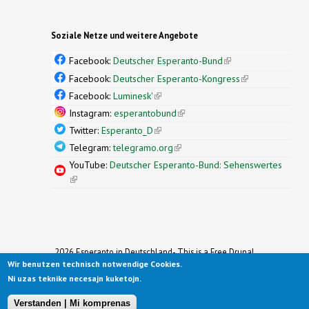
Soziale Netze und weitere Angebote
Facebook:
Deutscher Esperanto-Bund
(link is
external)
Facebook:
Deutscher Esperanto-Kongress
(link is
external)
Facebook:
Luminesk'
(link is external)
Instagram:
esperantobund
(link is external)
Twitter:
Esperanto_D
(link is external)
Telegram:
telegramo.org
(link is external)
YouTube:
Deutscher Esperanto-Bund: Sehenswertes
(link is external)
2026 Esperanto in Deutschland- This is a Free Drupal
Wir benutzen technisch notwendige Cookies.
Theme
Ported to Drupal for the Open Source Community by
Ni uzas teknike necesajn kuketojn.
Drupalizing
(link is external)
, a Project of
More than (just) Themes
(link is
.
Original design by
Simple Themes
.
(link is
external)
Verstanden | Mi komprenas