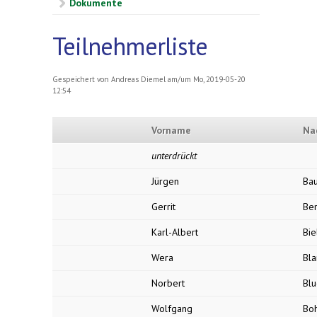
Dokumente
Teilnehmerliste
Gespeichert von
Andreas Diemel
am/um Mo, 2019-05-20
12:54
Vorname
Na
unterdrückt
Jürgen
Ba
Gerrit
Ber
Karl-Albert
Bi
Wera
Bla
Norbert
Bl
Wolfgang
Bo