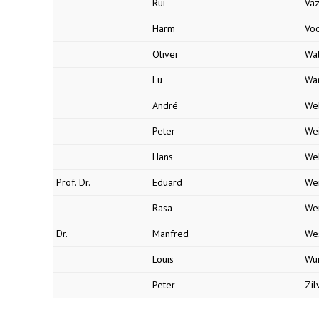
Rui
Vaz
Harm
Vo
Oliver
Wa
Lu
Wa
André
We
Peter
We
Hans
Wel
Prof. Dr.
Eduard
We
Rasa
We
Dr.
Manfred
We
Louis
Wu
Peter
Zil