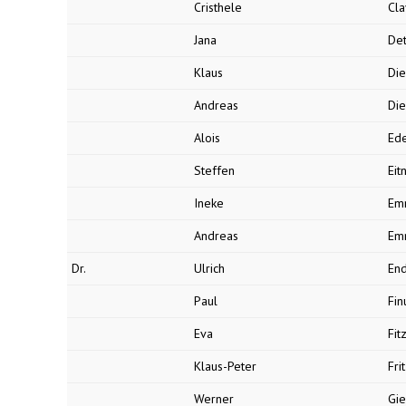
Cristhele
Cla
Jana
De
Klaus
Di
Andreas
Di
Alois
Ed
Steffen
Eit
Ineke
Em
Andreas
Em
Dr.
Ulrich
En
Paul
Fin
Eva
Fit
Klaus-Peter
Fri
Werner
Gi