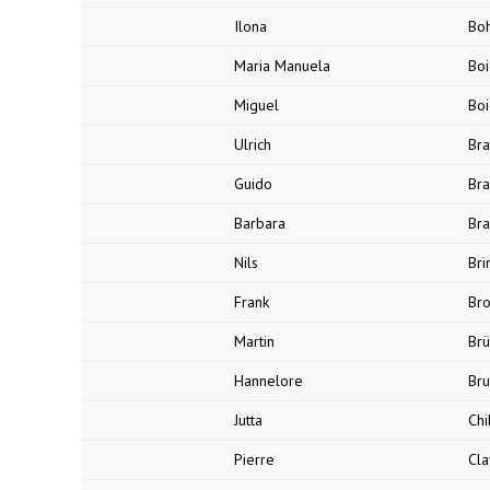
Ilona
Bo
Maria Manuela
Boi
Miguel
Boi
Ulrich
Br
Guido
Br
Barbara
Br
Nils
Br
Frank
Br
Martin
Br
Hannelore
Br
Jutta
Chi
Pierre
Cla