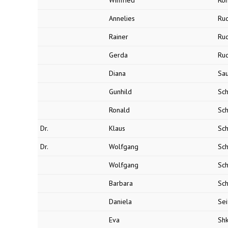
Winfried
Röh
Annelies
Rud
Rainer
Rud
Gerda
Ru
Diana
Sa
Gunhild
Sch
Ronald
Sch
Dr.
Klaus
Sch
Dr.
Wolfgang
Sc
Wolfgang
Sc
Barbara
Sc
Daniela
Sei
Eva
Sh