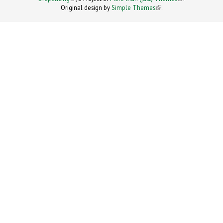
Original design by
Simple Themes
.
(link is
external)
external)