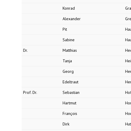
Konrad
Gr
Alexander
Gr
Pit
Ha
Sabine
Ha
Dr.
Matthias
He
Tanja
He
Georg
He
Edeltraut
He
Prof. Dr.
Sebastian
Ho
Hartmut
Ho
François
Ho
Dirk
Hu