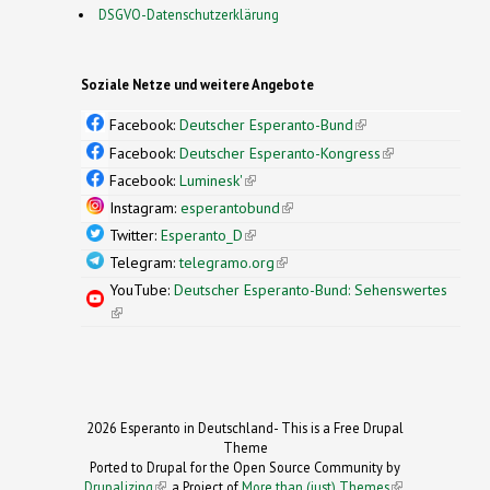
DSGVO-Datenschutzerklärung
Soziale Netze und weitere Angebote
Facebook:
Deutscher Esperanto-Bund
(link is
external)
Facebook:
Deutscher Esperanto-Kongress
(link is
external)
Facebook:
Luminesk'
(link is external)
Instagram:
esperantobund
(link is external)
Twitter:
Esperanto_D
(link is external)
Telegram:
telegramo.org
(link is external)
YouTube:
Deutscher Esperanto-Bund: Sehenswertes
(link is external)
2026 Esperanto in Deutschland- This is a Free Drupal
Theme
Ported to Drupal for the Open Source Community by
Drupalizing
(link is external)
, a Project of
More than (just) Themes
(link is
.