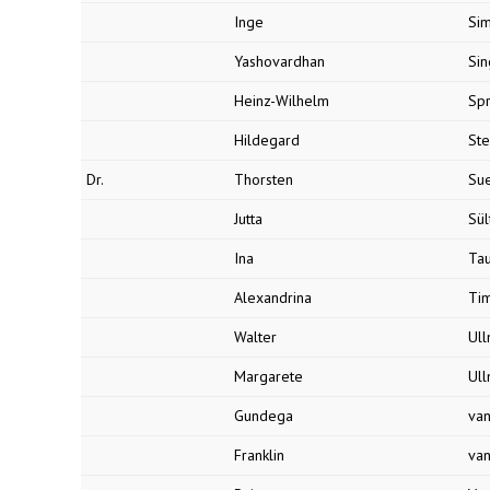
Inge
Si
Yashovardhan
Sin
Heinz-Wilhelm
Spr
Hildegard
Ste
Dr.
Thorsten
Su
Jutta
Sül
Ina
Tau
Alexandrina
Ti
Walter
Ul
Margarete
Ul
Gundega
va
Franklin
van