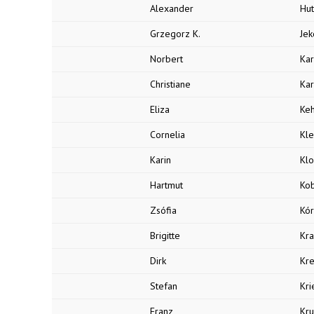
Alexander
Hu
Grzegorz K.
Jek
Norbert
Ka
Christiane
Ka
Eliza
Keh
Cornelia
Kl
Karin
Kl
Hartmut
Kob
Zsófia
Kó
Brigitte
Kr
Dirk
Kr
Stefan
Kri
Franz
Kr