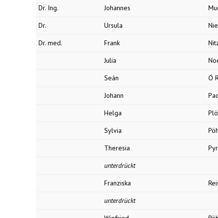
Dr. Ing.
Johannes
Mu
Dr.
Ursula
Nie
Dr. med.
Frank
Nit
Julia
No
Seán
Ó R
Johann
Pac
Helga
Plö
Sylvia
Pö
Theresia
Pyr
unterdrückt
Franziska
Rei
unterdrückt