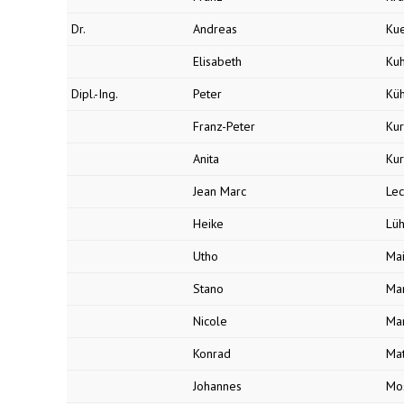
Dr.
Andreas
Ku
Elisabeth
Kuh
Dipl.-Ing.
Peter
Kü
Franz-Peter
Kur
Anita
Kur
Jean Marc
Lec
Heike
Lüh
Utho
Ma
Stano
Ma
Nicole
Ma
Konrad
Ma
Johannes
Mo