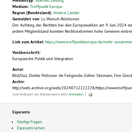
Medientyp:
Internet-Zeitung
Medium:
Treffpunkt Europa
Region (Bundesland):
Andere Länder
Gemeldet von:
Lu Wunsch-Rolshoven
Der Aufstieg der Rechten bei den Europawahlen am 9. Juni 2024 stel
jedem Mitgliedsland konnten Rechtsextremen hohe Gewinne eintreibe
Link zum Artikel:
https://www.treffpunkteuropa.de/mehr-zusammen
Vorüberschrift:
Europäische Politik und Integration
Autor:
Bild/Güz, Eliette Pellissier de Feligonde, Esther Sitzmann, Finn Glei
Archiv:
http://web.archive.org/web/20240712222228/https://www.treffpu
Zum Verfassen von Kommentaren bitte
Anmelden
.
Esperanto
Häufige Fragen
Esperanto lernen