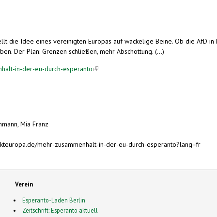
lt die Idee eines vereinigten Europas auf wackelige Beine. Ob die AfD in 
n. Der Plan: Grenzen schließen, mehr Abschottung. (...)
halt-in-der-eu-durch-esperanto
(link is external)
chmann, Mia Franz
nkteuropa.de/mehr-zusammenhalt-in-der-eu-durch-esperanto?lang=fr
Verein
Esperanto-Laden Berlin
Zeitschrift: Esperanto aktuell