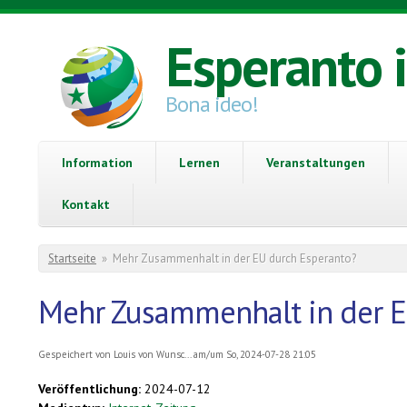
Direkt zum Inhalt
Esperanto 
Bona ideo!
Information
Lernen
Veranstaltungen
Kontakt
Sie sind hier
Startseite
»
Mehr Zusammenhalt in der EU durch Esperanto?
Mehr Zusammenhalt in der E
Gespeichert von
Louis von Wunsc...
am/um So, 2024-07-28 21:05
Veröffentlichung:
2024-07-12