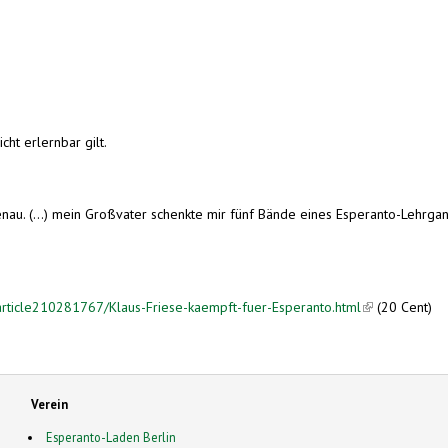
cht erlernbar gilt.
nau. (...) mein Großvater schenkte mir fünf Bände eines Esperanto-Lehrgang
article210281767/Klaus-Friese-kaempft-fuer-Esperanto.html
(link is externa
(20 Cent)
Verein
Esperanto-Laden Berlin