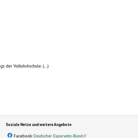
s der Volkshchschule. (...)
l)
Soziale Netze und weitere Angebote
Facebook:
Deutscher Esperanto-Bund
(link is external)