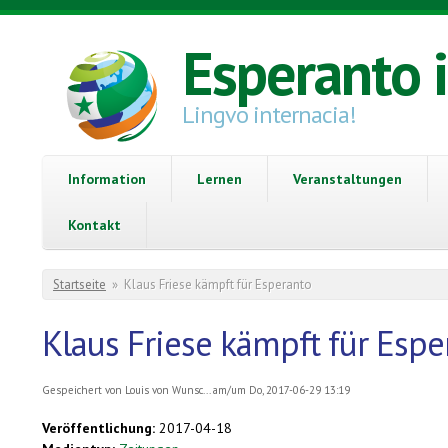
Direkt zum Inhalt
Esperanto 
Lingvo internacia!
Information
Lernen
Veranstaltungen
Kontakt
Sie sind hier
Startseite
»
Klaus Friese kämpft für Esperanto
Klaus Friese kämpft für Espe
Gespeichert von
Louis von Wunsc...
am/um Do, 2017-06-29 13:19
Veröffentlichung:
2017-04-18