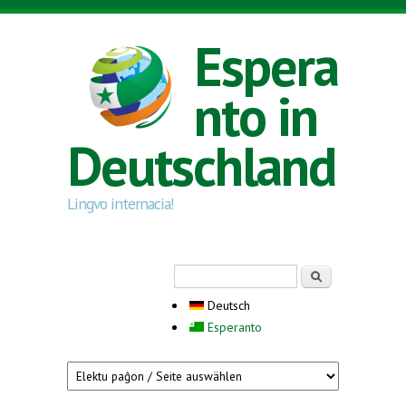
Direkt zum Inhalt
Espera
nto in
Deutschland
Lingvo internacia!
Suchformular
Suche
Deutsch
Esperanto