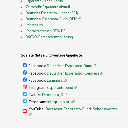
Esperanto-Laden Berlin
Zeitschrift: Esperanto aktuell
Deutsche Esperanto-Jugend (DEJ)
Deutscher Esperanto-Bund (DEB)
(link is external)
Impressum
Kontaktadressen DEB/ DEJ
DSGVO-Datenschutzerklärung
Soziale Netze und weitere Angebote
Facebook:
Deutscher Esperanto-Bund
(link is
external)
Facebook:
Deutscher Esperanto-Kongress
(link is
external)
Facebook:
Luminesk'
(link is external)
Instagram:
esperantobund
(link is external)
Twitter:
Esperanto_D
(link is external)
Telegram:
telegramo.org
(link is external)
YouTube:
Deutscher Esperanto-Bund: Sehenswertes
(link is external)