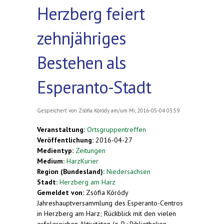
Herzberg feiert
zehnjähriges
Bestehen als
Esperanto-Stadt
Gespeichert von
Zsófia Kóródy
am/um Mi, 2016-05-04 03:59
Veranstaltung:
Ortsgruppentreffen
Veröffentlichung:
2016-04-27
Medientyp:
Zeitungen
Medium:
HarzKurier
Region (Bundesland):
Niedersachsen
Stadt:
Herzberg am Harz
Gemeldet von:
Zsófia Kóródy
Jahreshauptversammlung des Esperanto-Centros
in Herzberg am Harz; Rückblick mit den vielen
erfolgreichen Aktivitäten (z. B.: Bibliotheken,