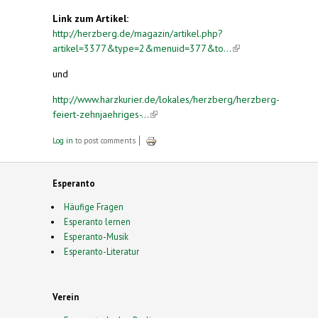
Link zum Artikel:
http://herzberg.de/magazin/artikel.php?
artikel=3377&type=2&menuid=377&to...
(link is
external)
und
http://www.harzkurier.de/lokales/herzberg/herzberg-
feiert-zehnjaehriges-...
(link is external)
Log in
to post comments
Esperanto
Häufige Fragen
Esperanto lernen
Esperanto-Musik
Esperanto-Literatur
Verein