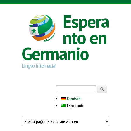
Skip to main content
Espera
nto en
Germanio
Lingvo internacia!
Search form
Serĉi
Deutsch
Esperanto