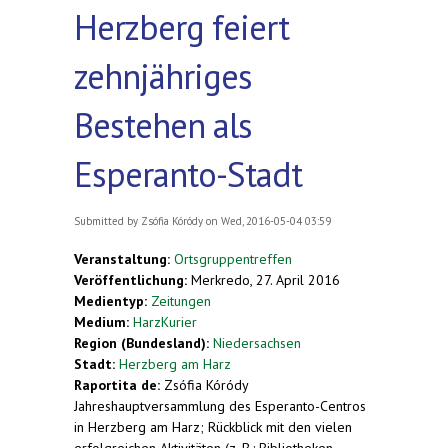
Herzberg feiert
zehnjähriges
Bestehen als
Esperanto-Stadt
Submitted by
Zsófia Kóródy
on Wed, 2016-05-04 03:59
Veranstaltung:
Ortsgruppentreffen
Veröffentlichung:
Merkredo, 27. April 2016
Medientyp:
Zeitungen
Medium:
HarzKurier
Region (Bundesland):
Niedersachsen
Stadt:
Herzberg am Harz
Raportita de:
Zsófia Kóródy
Jahreshauptversammlung des Esperanto-Centros
in Herzberg am Harz; Rückblick mit den vielen
erfolgreichen Aktivitäten (z. B.: Bibliotheken,