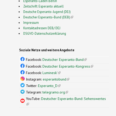
Esperanto-Laden Berlin
Zeitschrift: Esperanto aktuell
Deutsche Esperanto-Jugend (DEJ)
Deutscher Esperanto-Bund (DEB)
(link is external)
Impressum
Kontaktadressen DEB/ DEJ
DSGVO-Datenschutzerklärung
Soziale Netze und weitere Angebote
Facebook:
Deutscher Esperanto-Bund
(link is
external)
Facebook:
Deutscher Esperanto-Kongress
(link is
external)
Facebook:
Luminesk'
(link is external)
Instagram:
esperantobund
(link is external)
Twitter:
Esperanto_D
(link is external)
Telegram:
telegramo.org
(link is external)
YouTube:
Deutscher Esperanto-Bund: Sehenswertes
(link is external)