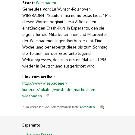
Stadt:
Wiesbaden
Gemeldet von:
Lu Wunsch-Rolshoven
WIESBADEN - "Saluton, mia nomo estas Liesa." Mit
diesen Worten beginnt Liesa Alfier einen
einstündigen Crash-Kurs in Esperanto, den sie
eigens für die Mitarbeiterinnen und Mitarbeiter
der Wiesbadener Jugendherberge gibt. Eine
Woche lang beherbergt diese bis zum Sonntag
die Teilnehmer des Esperanto Jugend-
Weltkongresses, der zum ersten Mal seit 1996
wieder in Deutschland ausgerichtet wird.
Link zum Artikel:
http://www.wiesbadener-
kurier.de/lokales/wiesbaden/nachrichten-
wiesbaden...
(link is external)
Zum Verfassen von Kommentaren bitte
Anmelden
.
Esperanto
Häufige Fragen