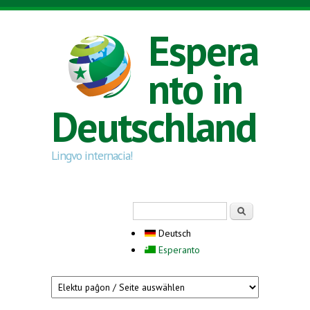
Direkt zum Inhalt
Espera
nto in
Deutschland
Lingvo internacia!
Suchformular
Suche
Deutsch
Esperanto