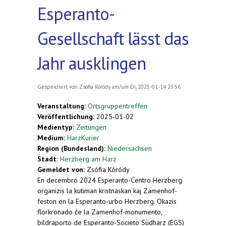
Esperanto-
Gesellschaft lässt das
Jahr ausklingen
Gespeichert von
Zsófia Kóródy
am/um Di, 2025-01-14 23:56
Veranstaltung:
Ortsgruppentreffen
Veröffentlichung:
2025-01-02
Medientyp:
Zeitungen
Medium:
HarzKurier
Region (Bundesland):
Niedersachsen
Stadt:
Herzberg am Harz
Gemeldet von:
Zsófia Kóródy
En decembro 2024 Esperanto-Centro Herzberg
organizis la kutiman kristnaskan kaj Zamenhof-
feston en la Esperanto-urbo Herzberg. Okazis
florkronado ĉe la Zamenhof-monumento,
bildraporto de Esperanto-Societo Südharz (EGS)