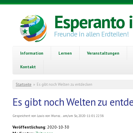
Direkt zum Inhalt
Esperanto 
Freunde in allen Erdteilen!
Information
Lernen
Veranstaltungen
Kontakt
Sie sind hier
Startseite
»
Es gibt noch Welten zu entdecken
Es gibt noch Welten zu entd
Gespeichert von
Louis von Wunsc...
am/um So, 2020-11-01 22:38
Veröffentlichung:
2020-10-30