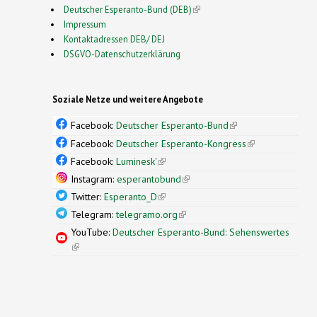
Deutscher Esperanto-Bund (DEB)
(link is external)
Impressum
Kontaktadressen DEB/ DEJ
DSGVO-Datenschutzerklärung
Soziale Netze und weitere Angebote
Facebook:
Deutscher Esperanto-Bund
(link is
external)
Facebook:
Deutscher Esperanto-Kongress
(link is
external)
Facebook:
Luminesk'
(link is external)
Instagram:
esperantobund
(link is external)
Twitter:
Esperanto_D
(link is external)
Telegram:
telegramo.org
(link is external)
YouTube:
Deutscher Esperanto-Bund: Sehenswertes
(link is external)