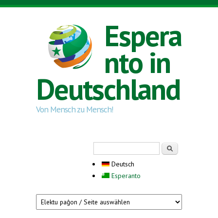
Direkt zum Inhalt
Espera
nto in
Deutschland
Von Mensch zu Mensch!
Suchformular
Suche
Deutsch
Esperanto