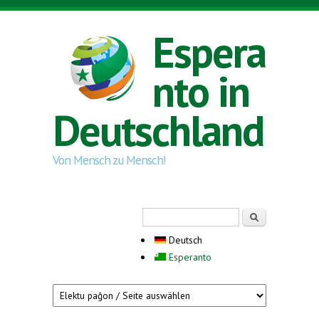
Direkt zum Inhalt
Espera
nto in
Deutschland
Von Mensch zu Mensch!
Suchformular
Suche
Deutsch
Esperanto