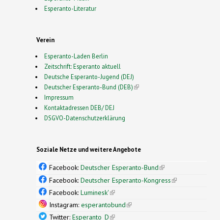
Esperanto-Literatur
Verein
Esperanto-Laden Berlin
Zeitschrift: Esperanto aktuell
Deutsche Esperanto-Jugend (DEJ)
Deutscher Esperanto-Bund (DEB)
(link is external)
Impressum
Kontaktadressen DEB/ DEJ
DSGVO-Datenschutzerklärung
Soziale Netze und weitere Angebote
Facebook:
Deutscher Esperanto-Bund
(link is
external)
Facebook:
Deutscher Esperanto-Kongress
(link is
external)
Facebook:
Luminesk'
(link is external)
Instagram:
esperantobund
(link is external)
Twitter:
Esperanto_D
(link is external)