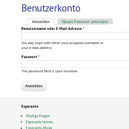
Benutzerkonto
Haupt-Reiter
Anmelden
(aktiver Reiter)
Neues Passwort anfordern
Benutzername oder E-Mail-Adresse
*
You may login with either your assigned username or
your e-mail address.
Passwort
*
The password field is case sensitive.
Esperanto
Häufige Fragen
Esperanto lernen
Esperanto-Musik