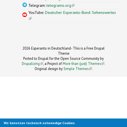
Telegram:
telegramo.org
(link is external)
YouTube:
Deutscher Esperanto-Bund: Sehenswertes
(link is external)
2026 Esperanto in Deutschland- This is a Free Drupal
Theme
Ported to Drupal for the Open Source Community by
Drupalizing
(link is external)
, a Project of
More than (just) Themes
(link is
.
Original design by
Simple Themes
.
(link is
external)
external)
Wir benutzen technisch notwendige Cookies.