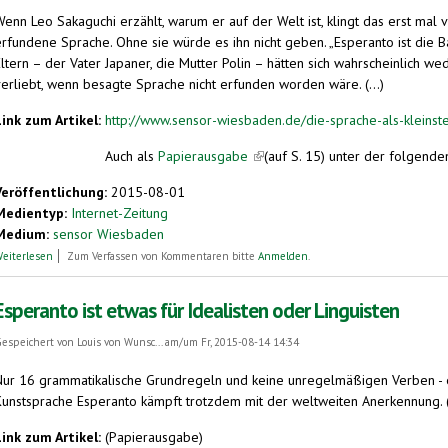
Wenn Leo Sakaguchi erzählt, warum er auf der Welt ist, klingt das erst mal 
erfundene Sprache. Ohne sie würde es ihn nicht geben. „Esperanto ist die Ba
Eltern – der Vater Japaner, die Mutter Polin – hätten sich wahrscheinlich w
verliebt, wenn besagte Sprache nicht erfunden worden wäre. (...)
Link zum Artikel:
http://www.sensor-wiesbaden.de/die-sprache-als-kleinst
Auch als
Papierausgabe
(link is external)
(auf S. 15) unter der folgende
Veröffentlichung:
2015-08-01
Medientyp:
Internet-Zeitung
Medium:
sensor Wiesbaden
über Die Sprache als kleinster gemeinsamer Nenner: 400 junge Esperanto-Spreche
eiterlesen
Zum Verfassen von Kommentaren bitte
Anmelden
.
Esperanto ist etwas für Idealisten oder Linguisten
espeichert von
Louis von Wunsc...
am/um Fr, 2015-08-14 14:34
Nur 16 grammatikalische Grundregeln und keine unregelmäßigen Verben - e
Kunstsprache Esperanto kämpft trotzdem mit der weltweiten Anerkennung. (.
Link zum Artikel:
(Papierausgabe)