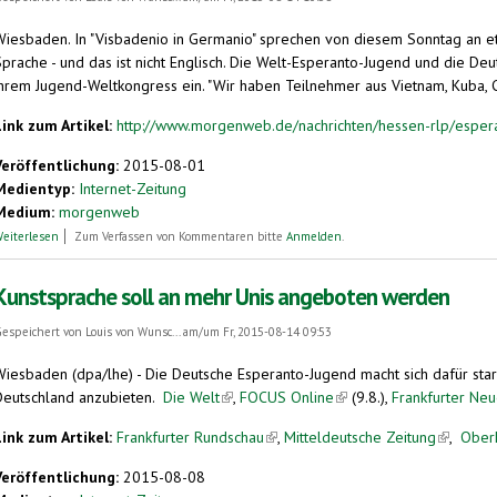
Wiesbaden.
In "Visbadenio in Germanio" sprechen von diesem Sonntag an 
Sprache - und das ist nicht Englisch. Die Welt-Esperanto-Jugend und die De
hrem Jugend-Weltkongress ein. "Wir haben Teilnehmer aus Vietnam, Kuba, Chi
Link zum Artikel:
http://www.morgenweb.de/nachrichten/hessen-rlp/esperan
Veröffentlichung:
2015-08-01
Medientyp:
Internet-Zeitung
Medium:
morgenweb
über Esperanto in „Visbadenio“
eiterlesen
Zum Verfassen von Kommentaren bitte
Anmelden
.
Kunstsprache soll an mehr Unis angeboten werden
espeichert von
Louis von Wunsc...
am/um Fr, 2015-08-14 09:53
Wiesbaden (dpa/lhe) - Die Deutsche Esperanto-Jugend macht sich dafür star
Deutschland anzubieten.
Die Welt
(link is external)
,
FOCUS Online
(link is external)
(9.8.),
Frankfurter Ne
Link zum Artikel:
Frankfurter Rundschau
(link is external)
,
Mitteldeutsche Zeitung
(link is e
,
Ober
Veröffentlichung:
2015-08-08