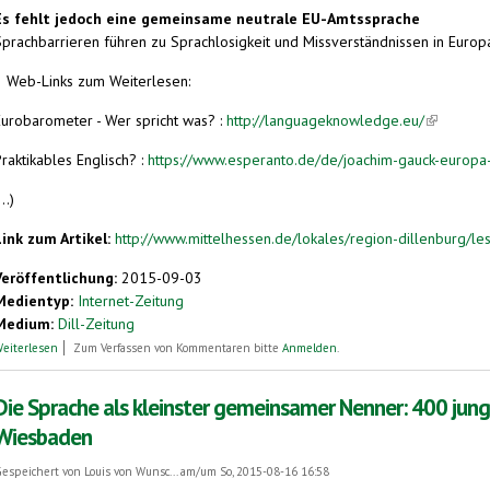
Es fehlt jedoch eine gemeinsame neutrale EU-Amtssprache
Sprachbarrieren führen zu Sprachlosigkeit und Missverständnissen in Europ
3 Web-Links zum Weiterlesen:
Eurobarometer - Wer spricht was? :
http://languageknowledge.eu/
(link is ex
raktikables Englisch? :
https://www.esperanto.de/de/joachim-gauck-europa
...)
Link zum Artikel:
http://www.mittelhessen.de/lokales/region-dillenburg/les
Veröffentlichung:
2015-09-03
Medientyp:
Internet-Zeitung
Medium:
Dill-Zeitung
über Am 26. September wird wie jedes Jahr der Europäische Tag der Sprachen gefe
eiterlesen
Zum Verfassen von Kommentaren bitte
Anmelden
.
Die Sprache als kleinster gemeinsamer Nenner: 400 junge
Wiesbaden
espeichert von
Louis von Wunsc...
am/um So, 2015-08-16 16:58