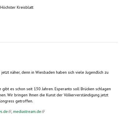
Höchster Kreisblatt
jetzt näher, denn in Wiesbaden haben sich viele Jugendlich zu
gibt es schon seit 130 Jahren. Esperanto soll Brücken schlagen
n. Wir bringen Ihnen die Kunst der Völkerverständigung jetzt
Kongress getroffen.
s.de
(link is external)
,
mediastream.de
(link is external)