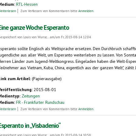
Medium:
RTL-Hessen
über Weltsprache Esperanto
eiterlesen
Zum Verfassen von Kommentaren bitte
Anmelden
.
Eine ganze Woche Esperanto
espeichert von
Louis von Wunsc...
am/um Fr, 2015-08-14 12:04
Esperanto sollte Englisch als Weltsprache ersetzen. Den Durchbruch schafft
Jugendliche aus aller Welt, um Esperanto weiterleben zu lassen. Von Sonn
Herren Länder zum Jugend-Weltkongress. Eingeladen haben die Welt-Esper
eilnehmer aus Vietnam, Kuba, China, eigentlich aus der ganzen Welt", zählt J
Link zum Artikel:
(Papierausgabe)
Veröffentlichung:
2015-08-01
Medientyp:
Zeitungen
Medium:
FR - Frankfurter Rundschau
über Eine ganze Woche Esperanto
eiterlesen
Zum Verfassen von Kommentaren bitte
Anmelden
.
Esperanto in „Visbadenio“
espeichert von
Louis von Wunsc...
am/um Fr, 2015-08-14 10:58