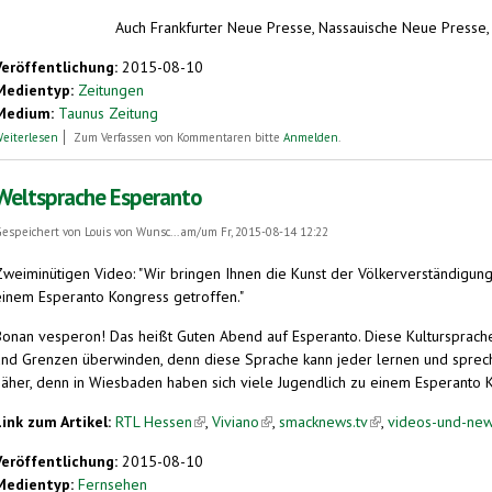
Auch Frankfurter Neue Presse, Nassauische Neue Presse, 
Veröffentlichung:
2015-08-10
Medientyp:
Zeitungen
Medium:
Taunus Zeitung
über Esperanto ist etwas für Idealisten oder Linguisten
eiterlesen
Zum Verfassen von Kommentaren bitte
Anmelden
.
Weltsprache Esperanto
espeichert von
Louis von Wunsc...
am/um Fr, 2015-08-14 12:22
Zweiminütigen Video: "Wir bringen Ihnen die Kunst der Völkerverständigung 
einem Esperanto Kongress getroffen."
Bonan vesperon! Das heißt Guten Abend auf Esperanto. Diese Kultursprache 
und Grenzen überwinden, denn diese Sprache kann jeder lernen und spreche
näher, denn in Wiesbaden haben sich viele Jugendlich zu einem Esperanto 
Link zum Artikel:
RTL Hessen
(link is external)
,
Viviano
(link is external)
,
smacknews.tv
(link is external)
,
videos-und-new
Veröffentlichung:
2015-08-10
Medientyp:
Fernsehen