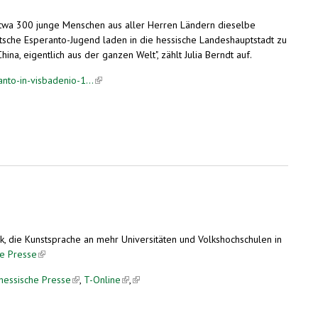
etwa 300 junge Menschen aus aller Herren Ländern dieselbe
utsche Esperanto-Jugend laden in die hessische Landeshauptstadt zu
na, eigentlich aus der ganzen Welt", zählt Julia Berndt auf.
to-in-visbadenio-1...
(link is external)
k, die Kunstsprache an mehr Universitäten und Volkshochschulen in
ue Presse
(link is external)
xternal)
hessische Presse
(link is external)
,
T-Online
(link is external)
,
(link is external)