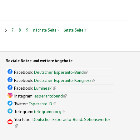
6
7
8
9
nächste Seite ›
letzte Seite »
Soziale Netze und weitere Angebote
Facebook:
Deutscher Esperanto-Bund
(link is external)
Facebook:
Deutscher Esperanto-Kongress
(link is external)
Facebook:
Luminesk'
(link is external)
Instagram:
esperantobund
(link is external)
Twitter:
Esperanto_D
(link is external)
Telegram:
telegramo.org
(link is external)
YouTube:
Deutscher Esperanto-Bund: Sehenswertes
(link is external)