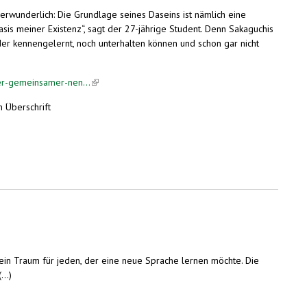
verwunderlich: Die Grundlage seines Daseins ist nämlich eine
sis meiner Existenz“, sagt der 27-jährige Student. Denn Sakaguchis
eder kennengelernt, noch unterhalten können und schon gar nicht
er-gemeinsamer-nen...
(link is external)
n Überschrift
r aus aller Welt treffen sich in Wiesbaden
in Traum für jeden, der eine neue Sprache lernen möchte. Die
..)