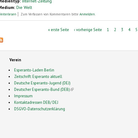
Medientyp:
Internet-Zeitung
Medium:
Die Welt
über Kunstsprache soll an mehr Unis angeboten werden
eiterlesen
Zum Verfassen von Kommentaren bitte
Anmelden
.
Seiten
« erste Seite
‹ vorherige Seite
1
2
3
4
5
Verein
Esperanto-Laden Berlin
Zeitschrift: Esperanto aktuell
Deutsche Esperanto-Jugend (DEJ)
Deutscher Esperanto-Bund (DEB)
(link is external)
Impressum
Kontaktadressen DEB/ DEJ
DSGVO-Datenschutzerklärung