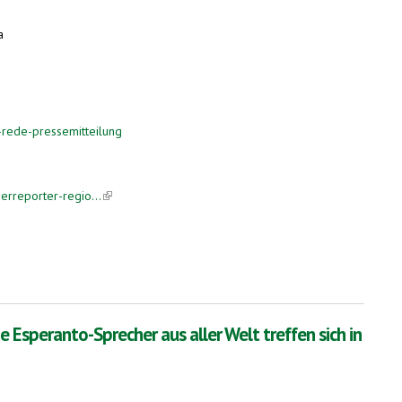
a
ternal)
-rede-pressemitteilung
erreporter-regio...
(link is external)
iert!
 Esperanto-Sprecher aus aller Welt treffen sich in