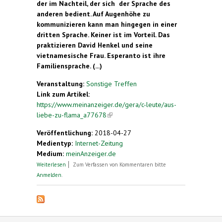
der im Nachteil, der sich der Sprache des
anderen bedient. Auf Augenhöhe zu
kommunizieren kann man hingegen in einer
dritten Sprache. Keiner ist im Vorteil. Das
praktizieren David Henkel und seine
vietnamesische Frau. Esperanto ist ihre
Familiensprache. (...)
Veranstaltung:
Sonstige Treffen
Link zum Artikel:
https://www.meinanzeiger.de/gera/c-leute/aus-
liebe-zu-flama_a77678
(link is external)
Veröffentlichung:
2018-04-27
Medientyp:
Internet-Zeitung
Medium:
meinAnzeiger.de
über Kunstsprache wird zur Familiensprache. Aus
Weiterlesen
Zum Verfassen von Kommentaren bitte
Liebe zu Flama
Anmelden
.