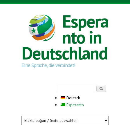
Direkt zum Inhalt
Espera
nto in
Deutschland
Eine Sprache, die verbindet!
Suchformular
Suche
Deutsch
Esperanto