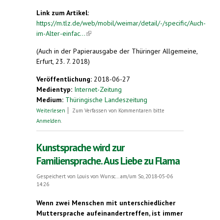
Link zum Artikel:
https://m.tlz.de/web/mobil/weimar/detail/-/specific/Auch-
im-Alter-einfac...
(link is external)
(Auch in der Papierausgabe der Thüringer Allgemeine,
Erfurt, 23. 7. 2018)
Veröffentlichung:
2018-06-27
Medientyp:
Internet-Zeitung
Medium:
Thüringische Landeszeitung
über Oma Clara gab den Anstoß
Weiterlesen
Zum Verfassen von Kommentaren bitte
Anmelden
.
Kunstsprache wird zur
Familiensprache. Aus Liebe zu Flama
Gespeichert von
Louis von Wunsc...
am/um So, 2018-05-06
14:26
Wenn zwei Menschen mit unterschiedlicher
Muttersprache aufeinandertreffen, ist immer