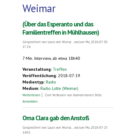
Weimar
(Über das Esperanto und das
Familientreffen in Mühlhausen)
Gespeichert von
Louis von Wunsc...
am/um Mo, 2018-07-30
17:24
7 Min. Interview, ab etwa 18h40
Veranstaltung:
Treffen
Veröffentlichung:
2018-07-19
Medientyp:
Radio
Medium:
Radio Lotte (Weimar)
über (Über das Esperanto und das Familientreffen
Weiterlesen
Zum Verfassen von Kommentaren bitte
in Mühlhausen)
Anmelden
.
Oma Clara gab den Anstoß
Gespeichert von
Louis von Wunsc...
am/um Mo, 2018-07-23
14:01