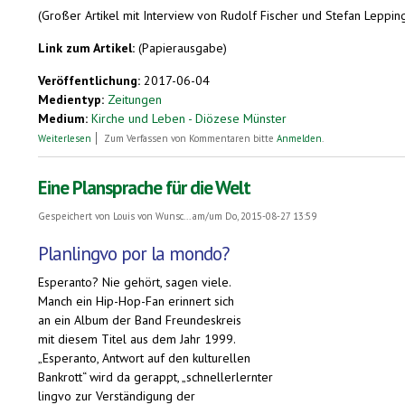
(Großer Artikel mit Interview von Rudolf Fischer und Stefan Leppin
Link zum Artikel:
(Papierausgabe)
Veröffentlichung:
2017-06-04
Medientyp:
Zeitungen
Medium:
Kirche und Leben - Diözese Münster
über Beten auf Esperanto
Weiterlesen
Zum Verfassen von Kommentaren bitte
Anmelden
.
Eine Plansprache für die Welt
Gespeichert von
Louis von Wunsc...
am/um Do, 2015-08-27 13:59
Planlingvo por la mondo?
Esperanto? Nie gehört, sagen viele.
Manch ein Hip-Hop-Fan erinnert sich
an ein Album der Band Freundeskreis
mit diesem Titel aus dem Jahr 1999.
„Esperanto, Antwort auf den kulturellen
Bankrott“ wird da gerappt, „schnellerlernter
lingvo zur Verständigung der