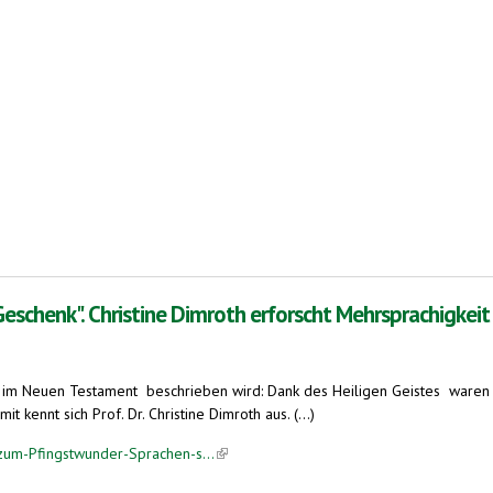
k is external)
Geschenk". Christine Dimroth erforscht Mehrsprachigkeit
das im Neuen Testament beschrieben wird: Dank des Heiligen Geistes waren 
t kennt sich Prof. Dr. Christine Dimroth aus. (...)
um-Pfingstwunder-Sprachen-s...
(link is external)