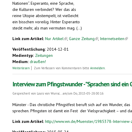
Nationen“. Esperanto, eine Sprache,
die Kulturen verbindet? Wer das als
reine Utopie abstempelt, ist vielleicht
ein bisschen voreilig. Hinter Esperanto
steckt mehr, als man vermuten mag. (...)
Link zum Artikel:
Nur Artikel
(link is external)
,
Ganze Zeitung
(link is external)
,
Internetseiten
(lin
Veröffentlichung:
2014-12-01
Medientyp:
Zeitungen
Medium:
draußen!
über Eine Plansprache für die Welt
Weiterlesen
Zum Verfassen von Kommentaren bitte
Anmelden
.
Interview zum Pfingstwunder - "Sprachen sind ein 
Gespeichert von
Louis von Wunsc...
am/um Do, 2015-05-28 00:16
Münster - Das christliche Pfingstfest beruft sich auf ein Wunder, 
sprechen. Pfingsten ist damit ein Fest der Vielsprachigkeit – und dami
Link zum Artikel:
http://www.wn.de/Muenster/1985378-Interview-z
Veröffentlichung:
2015-05-24