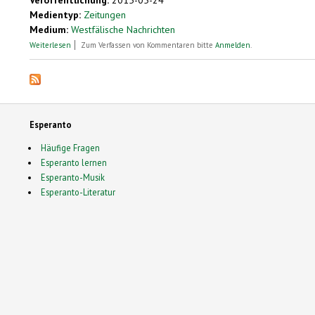
Medientyp:
Zeitungen
Medium:
Westfälische Nachrichten
über Interview zum Pfingstwunder - "Sprachen sind ein Geschenk". Chr
Weiterlesen
Zum Verfassen von Kommentaren bitte
Anmelden
.
Esperanto
Häufige Fragen
Esperanto lernen
Esperanto-Musik
Esperanto-Literatur