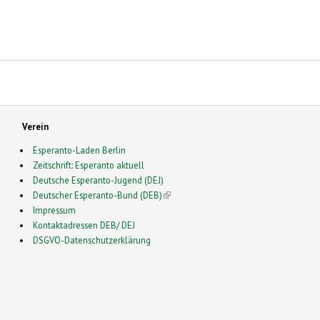
istine Dimroth erforscht Mehrsprachigkeit
Verein
Esperanto-Laden Berlin
Zeitschrift: Esperanto aktuell
Deutsche Esperanto-Jugend (DEJ)
Deutscher Esperanto-Bund (DEB)
(link is external)
Impressum
Kontaktadressen DEB/ DEJ
DSGVO-Datenschutzerklärung