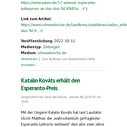
https://www.aalen.de/17-aalener-esperanto-
kulturpreis-an-das-duo-%C4%B5o...
(link is
)
external)
Link zum Artikel:
https://www.schwaebische.de/landkreis/ostalbkreis/aalen_artike
duo-%C4...
(link is external)
Veröffentlichung:
2022-10-11
Medientyp:
Zeitungen
Medium:
schwaebische.de
über Duo Ĵomart und Nataŝa erhält den
Weiterlesen
Zum Verfassen von Kommentaren bitte
Esperanto-Kulturpreis
Anmelden
.
Katalin Kováts erhält den
Esperanto-Preis
Gespeichert von
Louis von Wunsc...
am/um Mo, 2018-07-16
19:43
Mit der Ungarin Katalin Kováts hat laut Laudator
Ulrich Matthias die „wahrscheinlich gefragteste
Esperanto-Lehrerin weltweit“ den alle zwei Jahre