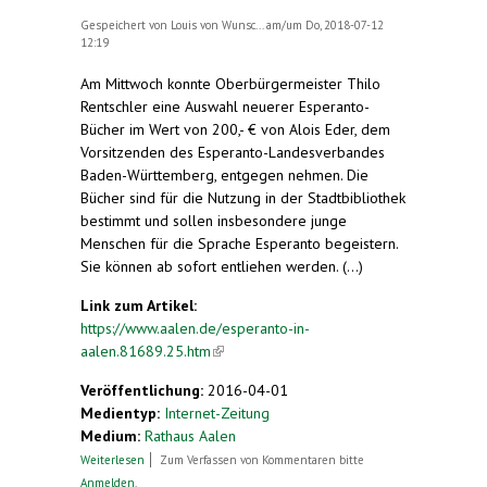
Gespeichert von
Louis von Wunsc...
am/um Do, 2018-07-12
12:19
Am Mittwoch konnte Oberbürgermeister Thilo
Rentschler eine Auswahl neuerer Esperanto-
Bücher im Wert von 200,- € von Alois Eder, dem
Vorsitzenden des Esperanto-Landesverbandes
Baden-Württemberg, entgegen nehmen. Die
Bücher sind für die Nutzung in der Stadtbibliothek
bestimmt und sollen insbesondere junge
Menschen für die Sprache Esperanto begeistern.
Sie können ab sofort entliehen werden. (...)
Link zum Artikel:
https://www.aalen.de/esperanto-in-
aalen.81689.25.htm
(link is external)
Veröffentlichung:
2016-04-01
Medientyp:
Internet-Zeitung
Medium:
Rathaus Aalen
über Der Esperanto-Landesverband übergibt
Weiterlesen
Zum Verfassen von Kommentaren bitte
eine Buchauswahl an die Stadtbibliothek Aalen
Anmelden
.