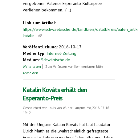
vergebenen Aalener Esperanto-Kulturpreis
verliehen bekommen. (...)
Link zum Artikel:
https://www.schwaebische.de/landkreis/ostalbkreis/aalen_artike
katalin...
(link is external)
Veröffentlichung:
2016-10-17
Medientyp:
Internet-Zeitung
Medium:
Schwäbische.de
über Katalin Kováts erhält den Esperanto-Preis
Weiterlesen
Zum Verfassen von Kommentaren bitte
Anmelden
.
Katalin Kováts erhält den
Esperanto-Preis
Gespeichert von
Louis von Wunsc...
am/um Mo, 2018-07-16
19:12
Mit der Ungarin Katalin Kováts hat laut Laudator
Ulrich Matthias die „wahrscheinlich gefragteste
Esperanto-Lehrerin weltweit“ den alle zwei Jahre