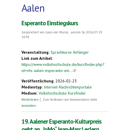
Aalen
Esperanto Einstiegskurs
Gespeichert von
Louis von Wunsc...
am/um So, 2026-07-19
16:58
Veranstaltung:
Sprachkurse Anfänger
Link zum Artikel:
https://www.volkshochschule.de/kursfinder.php?
id=vhs-aalen-esperanto-ein...
(link is external)
Veröffentlichung:
2026-02-23
Medientyp:
Internet-Nachrichtenportale
Medium:
Volkshochschule Kursfinder
über Esperanto Einstiegskurs
Weiterlesen
Zum Verfassen von Kommentaren bitte
Anmelden
.
19. Aalener Esperanto-Kulturpreis
geht an „JoMo“ Jean-Marc Leclerq