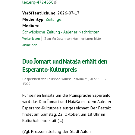
leclerq-4724830
(link is external)
Veröffentlichung:
2026-07-17
Medientyp:
Zeitungen
Medium:
Schwäbische Zeitung - Aalener Nachrichten
über 19. Aalener Esperanto-Kulturpreis geht an
Weiterlesen
Zum Verfassen von Kommentaren bitte
„JoMo“ Jean-Marc Leclerq
Anmelden
.
Duo Ĵomart und Nataŝa erhält den
Esperanto-Kulturpreis
Gespeichert von
Louis von Wunsc...
am/um Mi, 2022-10-12
13:09
Für seinen Einsatz um die Plansprache Esperanto
wird das Duo Ĵomart und Nataŝa mit dem Aalener
Esperanto-Kulturpreis ausgezeichnet. Der Festakt
findet am Samstag, 22. Oktober, um 18 Uhr im
Kulturbahnhof statt (...)
(Vgl. Pressemitteilung der Stadt Aalen,