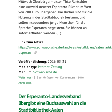
Mittwoch Oberbürgermeister Thilo Rentschler
eine Auswahl neuerer Esperanto-Bücher im Wert
von 200 Euro übergeben. Die Bücher sind für die
Nutzung in der Stadtbibliothek bestimmt und
sollen insbesondere junge Menschen für die
Sprache Esperanto begeistern. Sie können ab
sofort entliehen werden. (...)
Link zum Artikel:
https://www.schwaebische.de/landkreis/ostalbkreis/aalen_artike
esperan...
(link is external)
Veröffentlichung:
2016-03-31
Medientyp:
Internet-Zeitung
Medium:
Schwäbische.de
über Esperanto-Verband übergibt Bücher an
Weiterlesen
Zum Verfassen von Kommentaren bitte
Stadtbibliothek
Anmelden
.
Der Esperanto-Landesverband
übergibt eine Buchauswahl an die
Stadtbibliothek Aalen