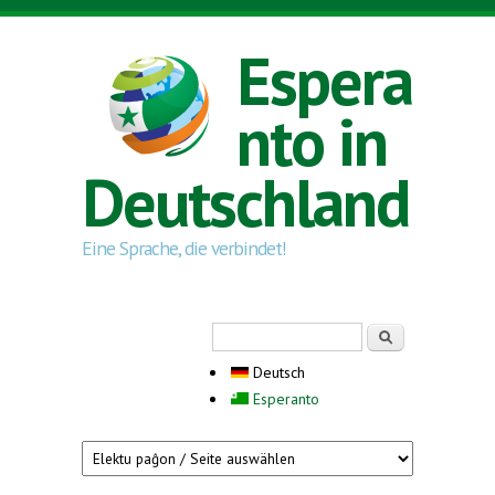
Direkt zum Inhalt
Espera
nto in
Deutschland
Eine Sprache, die verbindet!
Suchformular
Suche
Deutsch
Esperanto