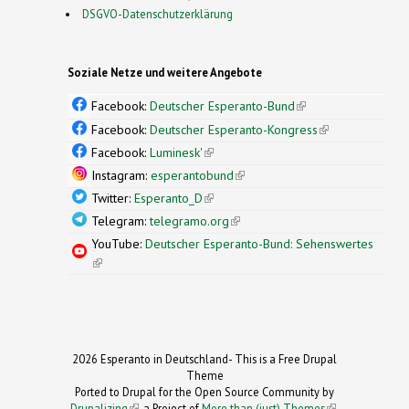
DSGVO-Datenschutzerklärung
Soziale Netze und weitere Angebote
Facebook:
Deutscher Esperanto-Bund
(link is
external)
Facebook:
Deutscher Esperanto-Kongress
(link is
external)
Facebook:
Luminesk'
(link is external)
Instagram:
esperantobund
(link is external)
Twitter:
Esperanto_D
(link is external)
Telegram:
telegramo.org
(link is external)
YouTube:
Deutscher Esperanto-Bund: Sehenswertes
(link is external)
2026 Esperanto in Deutschland- This is a Free Drupal
Theme
Ported to Drupal for the Open Source Community by
Drupalizing
(link is external)
, a Project of
More than (just) Themes
(link is
.