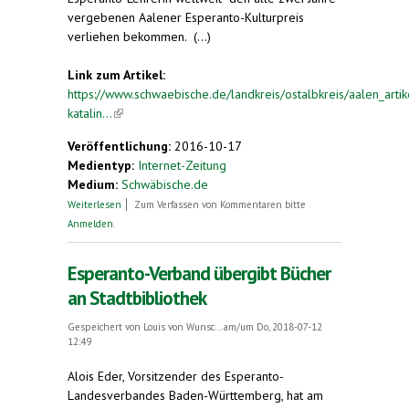
vergebenen Aalener Esperanto-Kulturpreis
verliehen bekommen. (...)
Link zum Artikel:
https://www.schwaebische.de/landkreis/ostalbkreis/aalen_artike
katalin...
(link is external)
Veröffentlichung:
2016-10-17
Medientyp:
Internet-Zeitung
Medium:
Schwäbische.de
über Katalin Kováts erhält den Esperanto-Preis
Weiterlesen
Zum Verfassen von Kommentaren bitte
Anmelden
.
Esperanto-Verband übergibt Bücher
an Stadtbibliothek
Gespeichert von
Louis von Wunsc...
am/um Do, 2018-07-12
12:49
Alois Eder, Vorsitzender des Esperanto-
Landesverbandes Baden-Württemberg, hat am