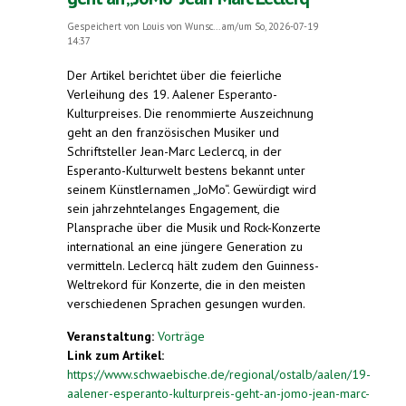
Gespeichert von
Louis von Wunsc...
am/um So, 2026-07-19
14:37
Der Artikel berichtet über die feierliche
Verleihung des 19. Aalener Esperanto-
Kulturpreises. Die renommierte Auszeichnung
geht an den französischen Musiker und
Schriftsteller Jean-Marc Leclercq, in der
Esperanto-Kulturwelt bestens bekannt unter
seinem Künstlernamen „JoMo“. Gewürdigt wird
sein jahrzehntelanges Engagement, die
Plansprache über die Musik und Rock-Konzerte
international an eine jüngere Generation zu
vermitteln. Leclercq hält zudem den Guinness-
Weltrekord für Konzerte, die in den meisten
verschiedenen Sprachen gesungen wurden.
Veranstaltung:
Vorträge
Link zum Artikel:
https://www.schwaebische.de/regional/ostalb/aalen/19-
aalener-esperanto-kulturpreis-geht-an-jomo-jean-marc-