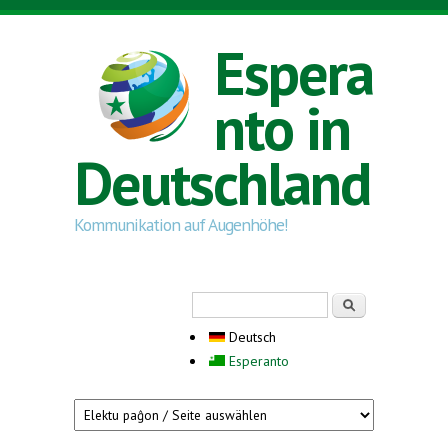
Direkt zum Inhalt
Espera
nto in
Deutschland
Kommunikation auf Augenhöhe!
Suchformular
Suche
Deutsch
Esperanto