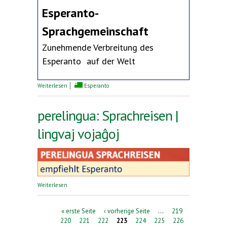
Esperanto-
Sprachgemeinschaft
Zunehmende Verbreitung des
Esperanto auf der Welt
über Erklärung des Deutschen Esperanto-Bundes
Weiterlesen
Esperanto
perelingua: Sprachreisen |
lingvaj vojaĝoj
über perelingua: Sprachreisen | lingvaj vojaĝoj
Weiterlesen
Seiten
« erste Seite
‹ vorherige Seite
…
219
220
221
222
223
224
225
226