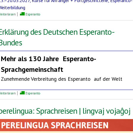
13.–20.03.2027, Kurse für Anfänger + Fortgeschrittene, Esperanto-
Weiterbildung
über Mediterrane Esperanto-Woche
eiterlesen
Esperanto
Erklärung des Deutschen Esperanto-
Bundes
Mehr als 130 Jahre
Esperanto-
Sprachgemeinschaft
Zunehmende Verbreitung des Esperanto auf der Welt
über Erklärung des Deutschen Esperanto-Bundes
eiterlesen
Esperanto
perelingua: Sprachreisen | lingvaj vojaĝoj