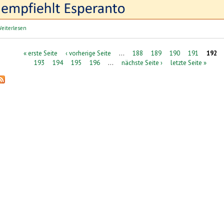
über perelingua: Sprachreisen | lingvaj vojaĝoj
eiterlesen
Seiten
« erste Seite
‹ vorherige Seite
…
188
189
190
191
192
193
194
195
196
…
nächste Seite ›
letzte Seite »