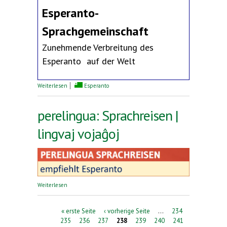
Esperanto-
Sprachgemeinschaft
Zunehmende Verbreitung des
Esperanto auf der Welt
über Erklärung des Deutschen Esperanto-Bundes
Weiterlesen
Esperanto
perelingua: Sprachreisen |
lingvaj vojaĝoj
über perelingua: Sprachreisen | lingvaj vojaĝoj
Weiterlesen
Seiten
« erste Seite
‹ vorherige Seite
…
234
235
236
237
238
239
240
241