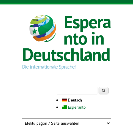
Direkt zum Inhalt
Espera
nto in
Deutschland
Die internationale Sprache!
Suchformular
Suche
Deutsch
Esperanto