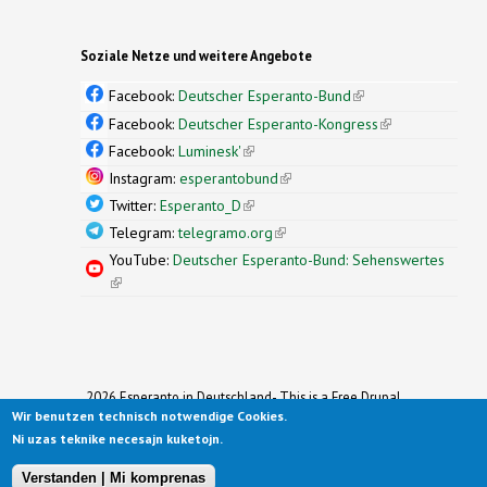
Soziale Netze und weitere Angebote
Facebook:
Deutscher Esperanto-Bund
(link is
external)
Facebook:
Deutscher Esperanto-Kongress
(link is
external)
Facebook:
Luminesk'
(link is external)
Instagram:
esperantobund
(link is external)
Twitter:
Esperanto_D
(link is external)
Telegram:
telegramo.org
(link is external)
YouTube:
Deutscher Esperanto-Bund: Sehenswertes
(link is external)
2026 Esperanto in Deutschland- This is a Free Drupal
Theme
Wir benutzen technisch notwendige Cookies.
Ported to Drupal for the Open Source Community by
Ni uzas teknike necesajn kuketojn.
Drupalizing
(link is external)
, a Project of
More than (just) Themes
(link is
.
Original design by
Simple Themes
.
(link is
external)
Verstanden | Mi komprenas