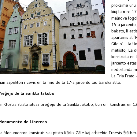
proksime unu a
kiuj la n-ro 17
malnova loĝd
15-a jarcento
bakisto, li esti
apartenis al 
Gildio” – la U
metiistoj. La 
konstruita en 
jarcento estas
nederlanda m
La Tria Frato –
ian aspekton ricevis en la fino de la 17-a jarcento laŭ baroka stilo.
Preĝejo de la Sankta Jakobo
n Klostra strato situas preĝejo de la Sankta Jakobo, kiun oni konstruis en 
Monumento de Libereco
La Monumenton konstruis skulptisto Kārlis Zāle kaj arĥitekto Ernests Štālb