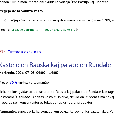
onon. Sur la monumento oni skribis la vortojn “Por Patrujo kaj Libereco”.
Preĝejo de la Sankta Petro
iu ĉi preĝejo ĉiam apartenis al Riganoj, ili komencis konstrui ĝin en 1209, kaj
(link is external)
ildoj: ©
Creative Commons Attribution-Share Alike 3.0
E2:
Tuttaga ekskurso
Kastelo en Bauska kaj palaco en Rundale
Merkredo, 2026-07-08, 09:00 – 19:00
85 €
Prezo:
(inkluzive tagmanĝon)
Ekskurso kun gvidantoj tra kastelo de Bauska kaj palaco de Rundale kun ta
Restoracio “Ozollāde” signifas kesto el kverko, de kio oni elprenas malnova
reparas sen konservantoj el lokaj, bonaj, kamparaj produktoj.
Tagmanĝo:
supo, porka karbonado kun bakitaj terpomoj kaj salato, akvo. P