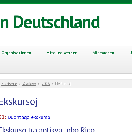
in Deutschland
Organisationen
Mitglied werden
Mitmachen
U
Sie sind hier
Startseite
»
⌛ Arkivo
»
2026
»
Ekskursoj
Ekskursoj
E1:
Duontaga ekskurso
Ekskurso tra antikva urbo Rigo