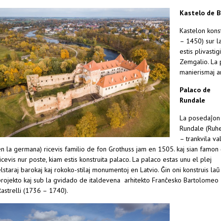
Kastelo de B
Kastelon kons
– 1450) sur la
estis plivasti
Zemgalio. La p
manierismaj a
Palaco de
Rundale
La posedaĵon
Rundale (Ruhe
– trankvila va
en la germana) ricevis familio de fon Grothuss jam en 1505. kaj sian famon 
icevis nur poste, kiam estis konstruita palaco. La palaco estas unu el plej
lstaraj barokaj kaj rokoko-stilaj monumentoj en Latvio. Ĝin oni konstruis laŭ
projekto kaj sub la gvidado de italdevena arhitekto Franĉesko Bartolomeo
astrelli (1736 – 1740).