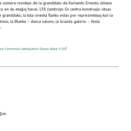
is somera rezidejo de la grandduko de Kurlando Ernesto Johano
aco en du etaĝoj havas 138 ĉambrojn. En centra konstruaĵo situas
 grandduko, la tuta orienta flanko estas por reprezentejoj kun la
alono, la Blanka – danca salono, la Granda galerio – festa
.
(link is external)
ive Commons Attribution-Share Alike 3.0
iĝon.