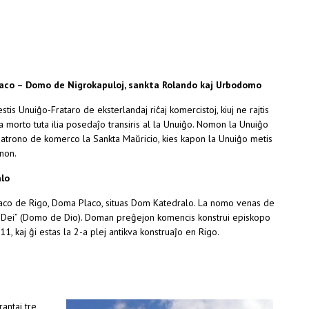
aco – Domo de Nigrokapuloj, sankta Rolando kaj Urbodomo
stis Unuiĝo-Frataro de eksterlandaj riĉaj komercistoj, kiuj ne rajtis
lia morto tuta ilia posedaĵo transiris al la Unuiĝo. Nomon la Unuiĝo
 patrono de komerco la Sankta Maŭricio, kies kapon la Unuiĝo metis
non.
lo
laco de Rigo, Doma Placo, situas Dom Katedralo. La nomo venas de
 Dei” (Domo de Dio). Doman preĝejon komencis konstrui episkopo
1, kaj ĝi estas la 2-a plej antikva konstruaĵo en Rigo.
antaj tre