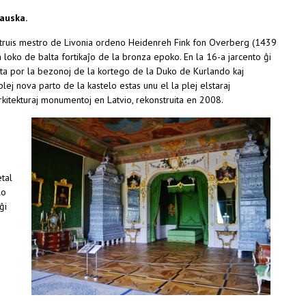
auska.
truis mestro de Livonia ordeno Heidenreh Fink fon Overberg (1439
 loko de balta fortikaĵo de la bronza epoko. En la 16-a jarcento ĝi
gita por la bezonoj de la kortego de la Duko de Kurlando kaj
lej nova parto de la kastelo estas unu el la plej elstaraj
rkitekturaj monumentoj en Latvio, rekonstruita en 2008.
tal
lo
ĝi