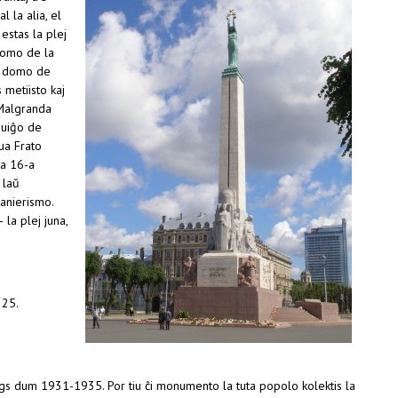
l la alia, el
 estas la plej
omo de la
, domo de
s metiisto kaj
“Malgranda
nuiĝo de
dua Frato
la 16-a
 laŭ
anierismo.
 la plej juna,
1225.
ergs dum 1931-1935. Por tiu ĉi monumento la tuta popolo kolektis la