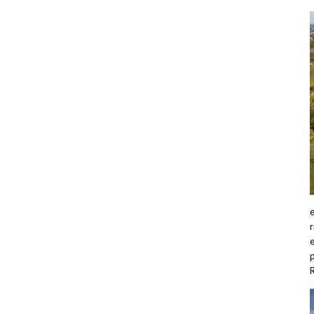
r
e
R