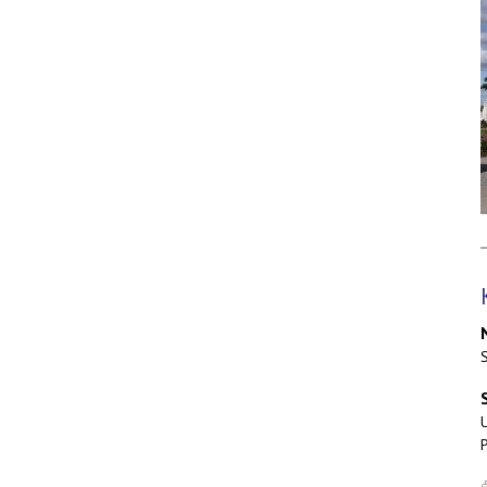
S
U
P