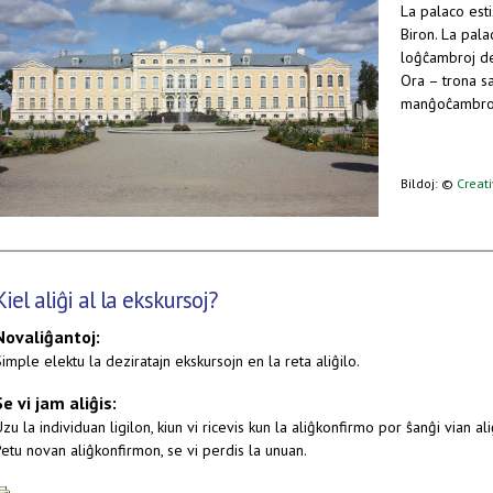
La palaco est
Biron. La pal
loĝĉambroj de
Ora – trona s
manĝoĉambro
Bildoj: ©
Creat
Kiel aliĝi al la ekskursoj?
Novaliĝantoj:
imple elektu la deziratajn ekskursojn en la reta aliĝilo.
Se vi jam aliĝis:
zu la individuan ligilon, kiun vi ricevis kun la aliĝkonfirmo por ŝanĝi vian al
etu novan aliĝkonfirmon, se vi perdis la unuan.