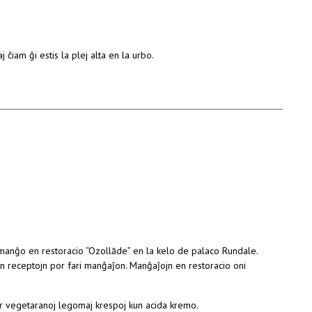
 ĉiam ĝi estis la plej alta en la urbo.
gmanĝo en restoracio “Ozollāde” en la kelo de palaco Rundale.
jn receptojn por fari manĝaĵon. Manĝaĵojn en restoracio oni
or vegetaranoj legomaj krespoj kun acida kremo.