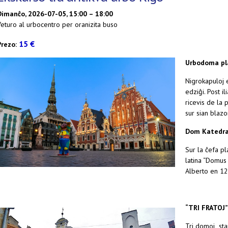
Dimanĉo, 2026-07-05, 15:00 – 18:00
Veturo al urbocentro per oranizita buso
15 €
Prezo:
Urbodoma pl
Nigrokapuloj e
edziĝi. Post i
ricevis de la
sur sian blazo
Dom Katedra
Sur la ĉefa p
latina “Domus
Alberto en 121
“TRI FRATOJ”
Tri domoj star