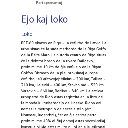
Partoprenantoj
☰
Ejo kaj loko
Loko
BET-60 okazos en Rigo – la ĉefurbo de Latvio. La
urbo situas ĉe la suda marbordo de la Riga Golfo
de la Balta Maro. La historia centro de Rigo situas
ĉe la dekstra bordo de la rivero Daŭgavo,
proksimume 10 km de ĝia enfluejo en la Rigan
Golfon. Distanco de la plej proksimaj eŭropaj
ĉefurboj laŭ aŭtovojoj: Vilnius – 300 km, Tallinn –
310 km, Helsinki – 400 km, Stokholmo – 550 km,
Varsovio – 660 km, Berlino – 840 km. La antikva
urboparto de Rigo estas registrita en la listo de
la Monda Kulturheredaĵo de Unesko. Rigon oni
nomas la metropolo de secesia stilo (Art
Nouveau, Jugendstil), ĉar en ĝia centra parto
proksimume 40% el ĉiuj domoj estas secesi-stilaj
konstruaĵoj, kio estas multe pli ol en aliaj eŭropaj