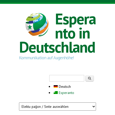
Direkt zum Inhalt
Espera
nto in
Deutschland
Kommunikation auf Augenhöhe!
Suchformular
Suche
Deutsch
Esperanto