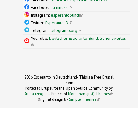
external)
Facebook:
Luminesk'
(link is external)
Instagram:
esperantobund
(link is external)
Twitter:
Esperanto_D
(link is external)
Telegram:
telegramo.org
(link is external)
YouTube:
Deutscher Esperanto-Bund: Sehenswertes
(link is external)
2026 Esperanto in Deutschland- This is a Free Drupal
Theme
Ported to Drupal for the Open Source Community by
Drupalizing
(link is external)
, a Project of
More than (just) Themes
(link is
.
Original design by
Simple Themes
.
(link is
external)
external)