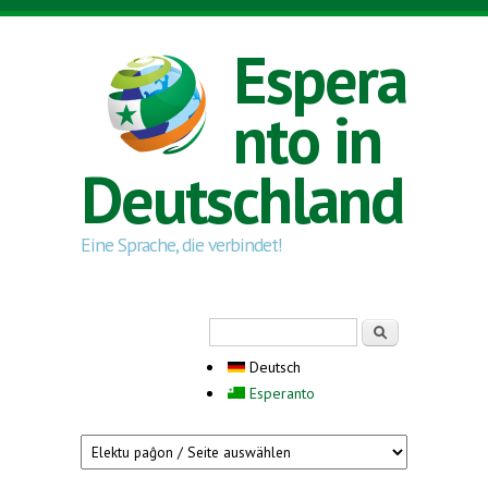
Direkt zum Inhalt
Espera
nto in
Deutschland
Eine Sprache, die verbindet!
Suchformular
Suche
Deutsch
Esperanto