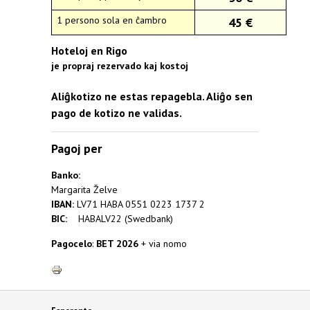
1 persono sola en ĉambro
45 €
Hoteloj en Rigo
je propraj rezervado kaj kostoj
Aliĝkotizo ne estas repagebla. Aliĝo sen
pago de kotizo ne validas.
Pagoj per
Banko:
Margarita Želve
IBAN:
LV71 HABA 0551 0223 1737 2
BIC:
HABALV22 (Swedbank)
Pagocelo
:
BET 2026
+ via nomo