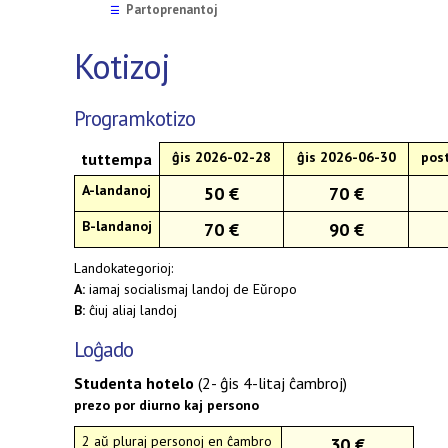
Partoprenantoj
☰
Kotizoj
Programkotizo
ĝis 2026-02-28
ĝis 2026-06-30
pos
tuttempa
A-landanoj
50 €
70 €
B-landanoj
70 €
90 €
Landokategorioj:
A:
iamaj socialismaj landoj de Eŭropo
B:
ĉiuj aliaj landoj
Loĝado
Studenta hotelo
(2- ĝis 4-litaj ĉambroj)
prezo por diurno kaj persono
2 aŭ pluraj personoj en ĉambro
30 €