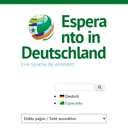
Direkt zum Inhalt
Espera
nto in
Deutschland
Eine Sprache, die verbindet!
Suchformular
Suche
Deutsch
Esperanto