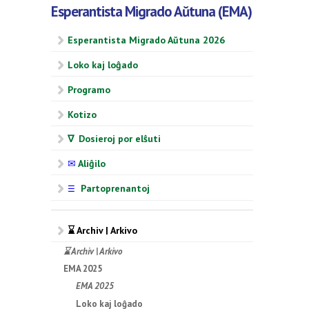
Esperantista Migrado Aŭtuna (EMA)
Esperantista Migrado Aŭtuna 2026
Loko kaj loĝado
Programo
Kotizo
∇ Dosieroj por elŝuti
✉
Aliĝilo
Partoprenantoj
☰
⌛ Archiv | Arkivo
⌛ Archiv | Arkivo
EMA 2025
EMA 2025
Loko kaj loĝado