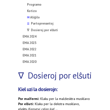
Programo
Kotizo
✉
Aliĝilo
Partoprenantoj
☰
∇ Dosieroj por elŝuti
EMA 2024
EMA 2023
EMA 2022
EMA 2021
EMA 2020
∇ Dosieroj por elŝuti
Kiel uzi la dosierojn:
Por malfermi:
Klaku per la maldesktra musklavo
Por elŝuti:
Klaku per la dekstra musklavo,
elektu
Konservi celon kiel ...