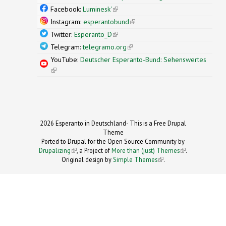
external)
Facebook:
Luminesk'
(link is external)
Instagram:
esperantobund
(link is external)
Twitter:
Esperanto_D
(link is external)
Telegram:
telegramo.org
(link is external)
YouTube:
Deutscher Esperanto-Bund: Sehenswertes
(link is external)
2026 Esperanto in Deutschland- This is a Free Drupal
Theme
Ported to Drupal for the Open Source Community by
Drupalizing
(link is external)
, a Project of
More than (just) Themes
(link is
.
Original design by
Simple Themes
.
(link is
external)
external)