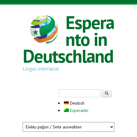
Direkt zum Inhalt
Espera
nto in
Deutschland
Lingvo internacia!
Suchformular
Suche
Deutsch
Esperanto