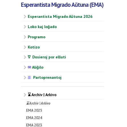
Esperantista Migrado Aŭtuna (EMA)
Esperantista Migrado Aŭtuna 2026
Loko kaj loĝado
Programo
Kotizo
∇ Dosieroj por elŝuti
✉
Aliĝilo
Partoprenantoj
☰
⌛ Archiv | Arkivo
⌛ Archiv | Arkivo
EMA 2025
EMA 2024
EMA 2023