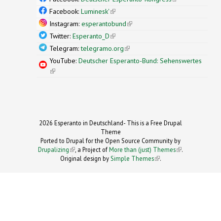
external)
Facebook:
Luminesk'
(link is external)
Instagram:
esperantobund
(link is external)
Twitter:
Esperanto_D
(link is external)
Telegram:
telegramo.org
(link is external)
YouTube:
Deutscher Esperanto-Bund: Sehenswertes
(link is external)
2026 Esperanto in Deutschland- This is a Free Drupal
Theme
Ported to Drupal for the Open Source Community by
Drupalizing
(link is external)
, a Project of
More than (just) Themes
(link is
.
Original design by
Simple Themes
.
(link is
external)
external)