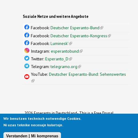
Soziale Netze und weitere Angebote
Facebook:
Deutscher Esperanto-Bund
(link is
external)
Facebook:
Deutscher Esperanto-Kongress
(link is
external)
Facebook:
Luminesk'
(link is external)
Instagram:
esperantobund
(link is external)
Twitter:
Esperanto_D
(link is external)
Telegram:
telegramo.org
(link is external)
YouTube:
Deutscher Esperanto-Bund: Sehenswertes
(link is external)
2026 Esperanto in Deutschland- This is a Free Drupal
Wir benutzen technisch notwendige Cookies.
Theme
Ported to Drupal for the Open Source Community by
Ni uzas teknike necesajn kuketojn.
Drupalizing
(link is external)
, a Project of
More than (just) Themes
(link is
.
Original design by
Simple Themes
.
(link is
external)
Verstanden | Mi komprenas