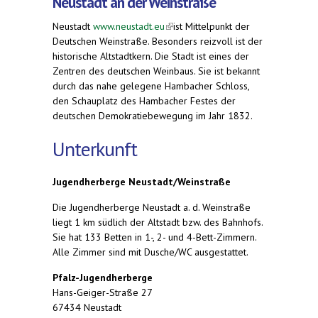
Neustadt an der Weinstraße
Neustadt
www.neustadt.eu
(link is external)
ist Mittelpunkt der
Deutschen Weinstraße. Besonders reizvoll ist der
historische Altstadtkern. Die Stadt ist eines der
Zentren des deutschen Weinbaus. Sie ist bekannt
durch das nahe gelegene Hambacher Schloss,
den Schauplatz des Hambacher Festes der
deutschen Demokratiebewegung im Jahr 1832.
Unterkunft
Jugendherberge Neustadt/Weinstraße
Die Jugendherberge Neustadt a. d. Weinstraße
liegt 1 km südlich der Altstadt bzw. des Bahnhofs.
Sie hat 133 Betten in 1-, 2- und 4-Bett-Zimmern.
Alle Zimmer sind mit Dusche/WC ausgestattet.
Pfalz-Jugendherberge
Hans-Geiger-Straße 27
67434 Neustadt