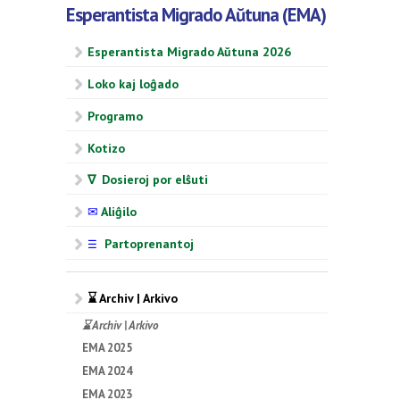
Esperantista Migrado Aŭtuna (EMA)
Esperantista Migrado Aŭtuna 2026
Loko kaj loĝado
Programo
Kotizo
∇ Dosieroj por elŝuti
✉
Aliĝilo
Partoprenantoj
☰
⌛ Archiv | Arkivo
⌛ Archiv | Arkivo
EMA 2025
EMA 2024
EMA 2023