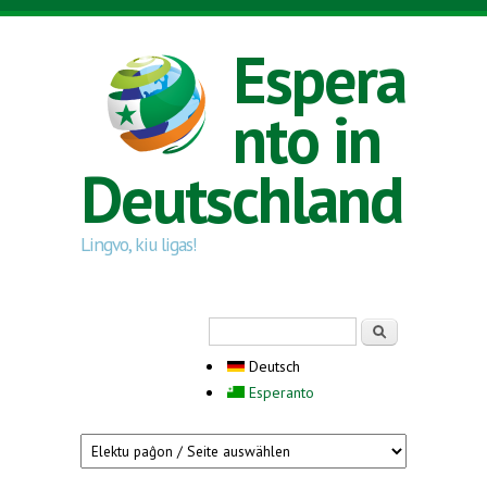
Direkt zum Inhalt
Espera
nto in
Deutschland
Lingvo, kiu ligas!
Suchformular
Suche
Deutsch
Esperanto