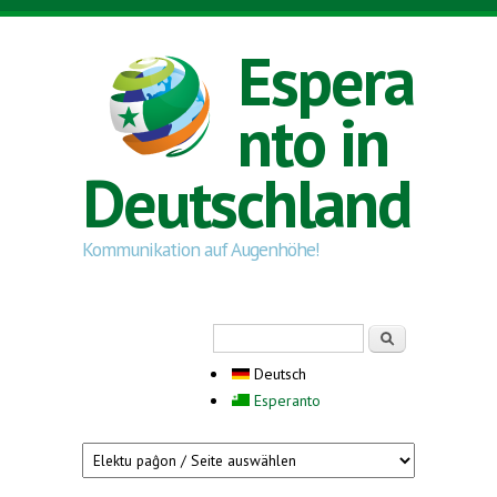
Direkt zum Inhalt
Espera
nto in
Deutschland
Kommunikation auf Augenhöhe!
Suchformular
Suche
Deutsch
Esperanto