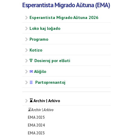
Esperantista Migrado Aŭtuna (EMA)
Esperantista Migrado Aŭtuna 2026
Loko kaj loĝado
Programo
Kotizo
∇ Dosieroj por elŝuti
✉
Aliĝilo
Partoprenantoj
☰
⌛ Archiv | Arkivo
⌛ Archiv | Arkivo
EMA 2025
EMA 2024
EMA 2023