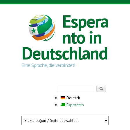
Direkt zum Inhalt
Espera
nto in
Deutschland
Eine Sprache, die verbindet!
Suchformular
Suche
Deutsch
Esperanto