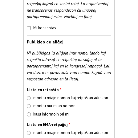
retpaĝoj kaj/aŭ en sociaj retoj. La organizantoj
ne transprenas respondecon ĉu unuopaj
partoprenantoj estas videblaj en fotoj.
Fotoj
*
Mi konsentas
Publikigo de aliĝoj
Ni publikigas la aliĝojn (nur nomo, lando kaj
retpoŝta adreso) en retpoŝtaj mesaĝoj al la
partoprenantoj kaj en la kongresaj retpaĝoj. Laŭ
via deziro ni povas kaŝi vian nomon kaj/aŭ vian
retpoŝtan adreson en la listoj.
Listo en retpoŝto
*
montru miajn nomon kaj retpoŝtan adreson
montru nur mian nomon
kaŝu informojn pri mi
Listo en EMA-retpaĝoj
*
montru miajn nomon kaj retpoŝtan adreson