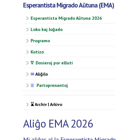
Esperantista Migrado Aŭtuna (EMA)
Esperantista Migrado Aŭtuna 2026
Loko kaj loĝado
Programo
Kotizo
∇ Dosieroj por elŝuti
✉
Aliĝilo
Partoprenantoj
☰
⌛ Archiv | Arkivo
Aliĝo EMA 2026
Mi aliĝas al la Esperantista Migrado