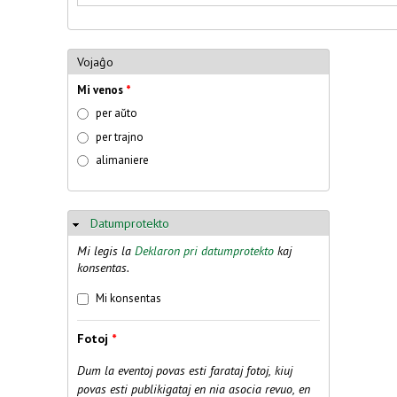
Vojaĝo
Mi venos
*
per aŭto
per trajno
alimaniere
Datumprotekto
Ausblenden
Mi legis la
Deklaron pri datumprotekto
kaj
konsentas.
Konfirmo
*
Mi konsentas
Fotoj
*
Dum la eventoj povas esti farataj fotoj, kiuj
povas esti publikigataj en nia asocia revuo, en