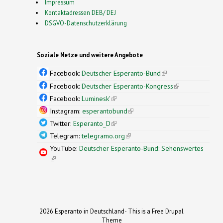
Impressum
Kontaktadressen DEB/ DEJ
DSGVO-Datenschutzerklärung
Soziale Netze und weitere Angebote
Facebook:
Deutscher Esperanto-Bund
(link is
external)
Facebook:
Deutscher Esperanto-Kongress
(link is
external)
Facebook:
Luminesk'
(link is external)
Instagram:
esperantobund
(link is external)
Twitter:
Esperanto_D
(link is external)
Telegram:
telegramo.org
(link is external)
YouTube:
Deutscher Esperanto-Bund: Sehenswertes
(link is external)
2026 Esperanto in Deutschland- This is a Free Drupal
Theme