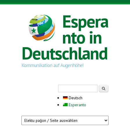
Direkt zum Inhalt
Espera
nto in
Deutschland
Kommunikation auf Augenhöhe!
Suchformular
Suche
Deutsch
Esperanto