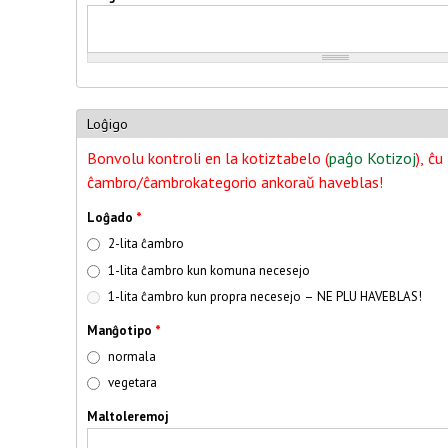
Loĝigo
Bonvolu kontroli en la kotiztabelo (
paĝo Kotizoj
), ĉu
ĉambro/ĉambrokategorio ankoraŭ haveblas!
Loĝado
*
2-lita ĉambro
1-lita ĉambro kun komuna necesejo
1-lita ĉambro kun propra necesejo – NE PLU HAVEBLAS!
Manĝotipo
*
normala
vegetara
Maltoleremoj