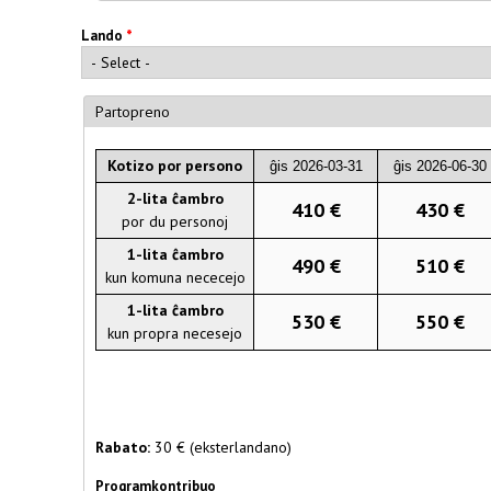
Lando
*
Partopreno
Kotizo por persono
ĝis 2026-03-31
ĝis 2026-06-30
2-lita ĉambro
410 €
430 €
por du personoj
1-lita ĉambro
490 €
510 €
kun komuna nececejo
1-lita ĉambro
530 €
550 €
kun propra necesejo
Rabato:
30 € (eksterlandano)
Programkontribuo