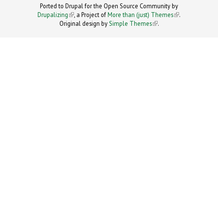
Ported to Drupal for the Open Source Community by
Drupalizing
(link is external)
, a Project of
More than (just) Themes
(link is
.
Original design by
Simple Themes
.
(link is
external)
external)