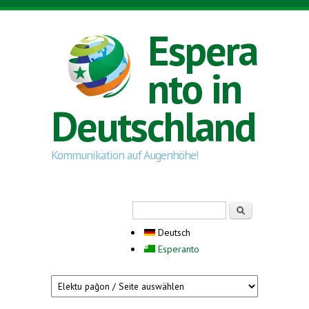
Direkt zum Inhalt
Espera
nto in
Deutschland
Kommunikation auf Augenhöhe!
Suchformular
Suche
Deutsch
Esperanto