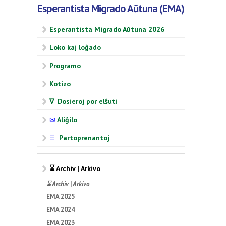
Esperantista Migrado Aŭtuna (EMA)
Esperantista Migrado Aŭtuna 2026
Loko kaj loĝado
Programo
Kotizo
∇ Dosieroj por elŝuti
✉
Aliĝilo
Partoprenantoj
☰
⌛ Archiv | Arkivo
⌛ Archiv | Arkivo
EMA 2025
EMA 2024
EMA 2023