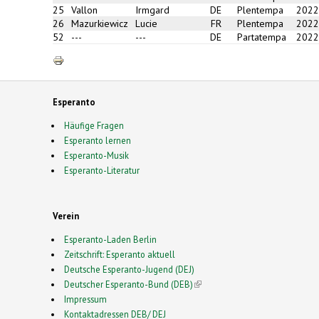
25
Vallon
Irmgard
DE
Plentempa
2022
26
Mazurkiewicz
Lucie
FR
Plentempa
2022
52
---
---
DE
Partatempa
2022
Esperanto
Häufige Fragen
Esperanto lernen
Esperanto-Musik
Esperanto-Literatur
Verein
Esperanto-Laden Berlin
Zeitschrift: Esperanto aktuell
Deutsche Esperanto-Jugend (DEJ)
Deutscher Esperanto-Bund (DEB)
(link is external)
Impressum
Kontaktadressen DEB/ DEJ