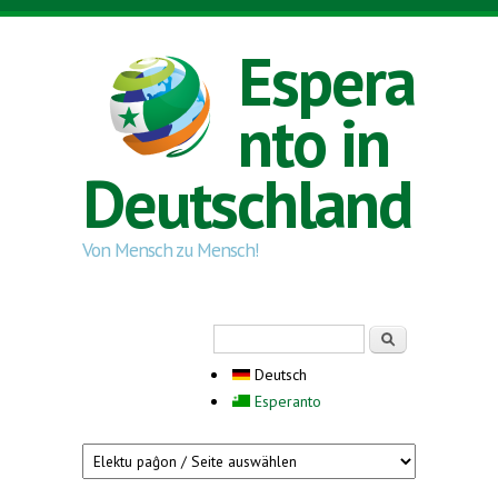
Direkt zum Inhalt
Espera
nto in
Deutschland
Von Mensch zu Mensch!
Suchformular
Suche
Deutsch
Esperanto