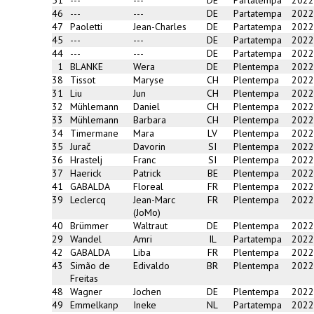
51
---
---
DE
Partatempa
2022
46
---
---
DE
Partatempa
2022
47
Paoletti
Jean-Charles
DE
Partatempa
2022
45
---
---
DE
Partatempa
2022
44
---
---
DE
Partatempa
2022
1
BLANKE
Wera
DE
Plentempa
2022
38
Tissot
Maryse
CH
Plentempa
2022
31
Liu
Jun
CH
Plentempa
2022
32
Mühlemann
Daniel
CH
Plentempa
2022
33
Mühlemann
Barbara
CH
Plentempa
2022
34
Timermane
Mara
LV
Plentempa
2022
35
Jurač
Davorin
SI
Plentempa
2022
36
Hrastelj
Franc
SI
Plentempa
2022
37
Haerick
Patrick
BE
Plentempa
2022
41
GABALDA
Floreal
FR
Plentempa
2022
39
Leclercq
Jean-Marc
FR
Plentempa
2022
(JoMo)
40
Brümmer
Waltraut
DE
Plentempa
2022
29
Wandel
Amri
IL
Partatempa
2022
42
GABALDA
Liba
FR
Plentempa
2022
43
Simão de
Edivaldo
BR
Plentempa
2022
Freitas
48
Wagner
Jochen
DE
Plentempa
2022
49
Emmelkanp
Ineke
NL
Partatempa
2022