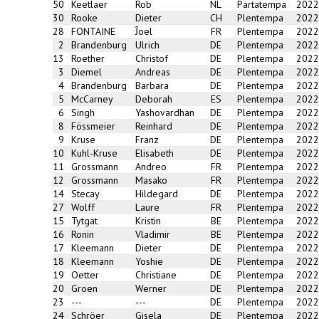
50
Keetlaer
Rob
NL
Partatempa
2022
30
Rooke
Dieter
CH
Plentempa
2022
28
FONTAINE
Ĵoel
FR
Plentempa
2022
2
Brandenburg
Ulrich
DE
Plentempa
2022
13
Roether
Christof
DE
Plentempa
2022
3
Diemel
Andreas
DE
Plentempa
2022
4
Brandenburg
Barbara
DE
Plentempa
2022
5
McCarney
Deborah
ES
Plentempa
2022
6
Singh
Yashovardhan
DE
Plentempa
2022
8
Fössmeier
Reinhard
DE
Plentempa
2022
9
Kruse
Franz
DE
Plentempa
2022
10
Kuhl-Kruse
Elisabeth
DE
Plentempa
2022
11
Grossmann
Andreo
FR
Plentempa
2022
12
Grossmann
Masako
FR
Plentempa
2022
14
Stecay
Hildegard
DE
Plentempa
2022
27
Wolff
Laure
FR
Plentempa
2022
15
Tytgat
Kristin
BE
Plentempa
2022
16
Ronin
Vladimir
BE
Plentempa
2022
17
Kleemann
Dieter
DE
Plentempa
2022
18
Kleemann
Yoshie
DE
Plentempa
2022
19
Oetter
Christiane
DE
Plentempa
2022
20
Groen
Werner
DE
Plentempa
2022
23
---
---
DE
Plentempa
2022
24
Schröer
Gisela
DE
Plentempa
2022