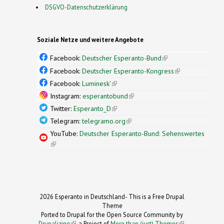
DSGVO-Datenschutzerklärung
Soziale Netze und weitere Angebote
Facebook:
Deutscher Esperanto-Bund
(link is
external)
Facebook:
Deutscher Esperanto-Kongress
(link is
external)
Facebook:
Luminesk'
(link is external)
Instagram:
esperantobund
(link is external)
Twitter:
Esperanto_D
(link is external)
Telegram:
telegramo.org
(link is external)
YouTube:
Deutscher Esperanto-Bund: Sehenswertes
(link is external)
2026 Esperanto in Deutschland- This is a Free Drupal
Theme
Ported to Drupal for the Open Source Community by
Drupalizing
(link is external)
, a Project of
More than (just) Themes
(link is
.