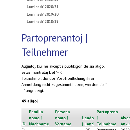
Luminesk' 2020/21
Luminesk' 2019/20
Luminesk' 2018/19
Partoprenantoj |
Teilnehmer
Aliĝintoj, kiuj ne akceptis publikigon de sia aliĝo,
estas montrataj kiel "---".
Teilnehmer, die der Veröffentlichung ihrer
Anmeldung nicht zugestimmt haben, werden als "-
--" angezeigt.
49 aliĝoj
Familia
Persona
Partopreno
nomo |
nomo |
Lando
|
Alven
ID
Nachname
Vorname
| Land
Teilnahme
Anku