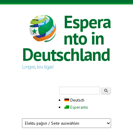
Direkt zum Inhalt
Espera
nto in
Deutschland
Lingvo, kiu ligas!
Suchformular
Suche
Deutsch
Esperanto