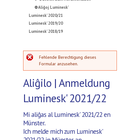
⛔ Aliĝoj Luminesk'
Luminesk' 2020/21
Luminesk' 2019/20
Luminesk' 2018/19
Fehlermeldung
Fehlende Berechtigung dieses
Formular anzusehen.
Aliĝilo | Anmeldung
Luminesk' 2021/22
Mi aliĝas al Luminesk' 2021/22 en
Münster.
Ich melde mich zum Luminesk'
2021/22 in Münster an.