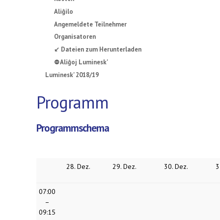
Aliĝilo
Angemeldete Teilnehmer
Organisatoren
↙ Dateien zum Herunterladen
⛔ Aliĝoj Luminesk'
Luminesk' 2018/19
Programm
Programmschema
28. Dez.
29. Dez.
30. Dez.
3
07:00
–
09:15