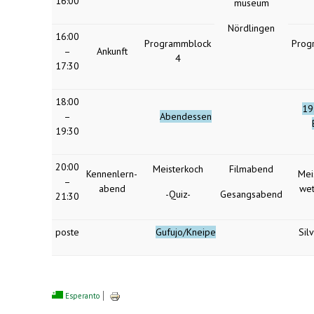
16:00
museum
Nördlingen
16:00
Programmblock
Prog
–
Ankunft
4
17:30
18:00
19:
–
Abendessen
19:30
20:00
Meisterkoch
Filmabend
Kennenlern-
Mei
–
abend
we
-Quiz-
Gesangsabend
21:30
poste
Gufujo/Kneipe
Sil
Esperanto