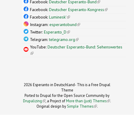
Facebook:
Deutscher Esperanto-Bund
(link is
external)
Facebook:
Deutscher Esperanto-Kongress
(link is
external)
Facebook:
Luminesk'
(link is external)
Instagram:
esperantobund
(link is external)
Twitter:
Esperanto_D
(link is external)
Telegram:
telegramo.org
(link is external)
YouTube:
Deutscher Esperanto-Bund: Sehenswertes
(link is external)
2026 Esperanto in Deutschland- This is a Free Drupal
Theme
Ported to Drupal for the Open Source Community by
Drupalizing
(link is external)
, a Project of
More than (just) Themes
(link is
.
Original design by
Simple Themes
.
(link is
external)
external)