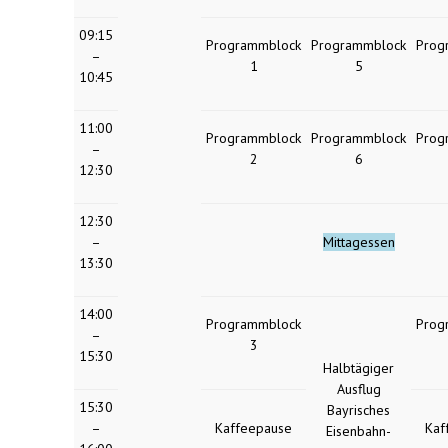
09:15
Programmblock
Programmblock
Prog
–
1
5
10:45
11:00
Programmblock
Programmblock
Prog
–
2
6
12:30
12:30
–
Mittagessen
13:30
14:00
Programmblock
Prog
–
3
15:30
Halbtägiger
Ausflug
15:30
Bayrisches
–
Kaffeepause
Kaf
Eisenbahn-