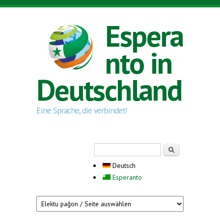
Direkt zum Inhalt
Espera
nto in
Deutschland
Eine Sprache, die verbindet!
Suchformular
Suche
Deutsch
Esperanto