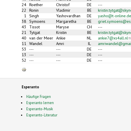
24
Roether
Christof
DE
---
22
Ronin
Vladimir
BE
kristin.tytgat@skyn
1
Singh
Yashovardhan
DE
yasho@t-online.d
38
Symoens
Margaretha
BE
griet.symoens@es
43
Tissot
Maryse
CH
---
21
Tytgat
Kristin
BE
kristin.tytgat@skyn
40
van der Meer
Ankie
NL
ankie7@xs4all.nl
(l
s
11
Wandel
Amri
IL
amriwandel@gmai
e
53
---
---
DE
---
m
13
---
---
DE
---
52
---
---
DE
---
Esperanto
Häufige Fragen
Esperanto lernen
Esperanto-Musik
Esperanto-Literatur