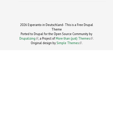
2026 Esperanto in Deutschland- This is a Free Drupal
Theme
Ported to Drupal for the Open Source Community by
Drupalizing
(link is external)
, a Project of
More than (just) Themes
(link is
.
Original design by
Simple Themes
.
(link is
external)
external)