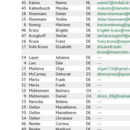
41
Kalma
Nanne
NL
nanne7@xs4all.nl
(
45
Kattenbusch
Monika
DE
mokado@dametec
18
Kleemann
Dieter
DE
dieter.kleemann@t
15
Kleemann
Yoshie
DE
dieter.kleemann@t
8
Koning
Marleen
NL
marleenkoning@g
48
Kranz
Brigitte
DE
brigitte-kranz@we
47
Krieghoff
Stefan
DE
stefan.krieghoff@
16
Kruse
Franz
DE
franz.kruse@espe
17
Kuhl-Kruse
Elisabeth
DE
elisabeth.kuhl-
kruse@esperanto.
34
Layer
Johanna
DE
---
4
Lies
Elke
DE
---
23
Markova
Olga
DE
olga6726@gmail.
20
McCarney
Deborah
ES
dlmccarney@gmai
33
Merla
Frank
DE
---
32
Merla
Frank
DE
---
10
Mühlemann
Barbara
CH
---
9
Mühlemann
Daniel
CH
divico_08@hotmai
35
Naroska
Bettina
DE
---
29
Oelbe
Marietheres
DE
---
30
Oelbe
Marietheres
DE
---
14
Oetter
Christiane
DE
---
46
Reinke
Corinna
DE
---
49
Reinke
Manfred
DE
---