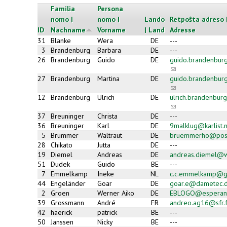
Familia
Persona
nomo |
nomo |
Lando
Retpoŝta adreso 
ID
Nachname
Vorname
| Land
Adresse
31
Blanke
Wera
DE
---
3
Brandenburg
Barbara
DE
---
26
Brandenburg
Guido
DE
guido.brandenbur
(link
sends
27
Brandenburg
Martina
DE
guido.brandenbur
e-
(link
mail)
sends
12
Brandenburg
Ulrich
DE
ulrich.brandenbu
e-
(link
mail)
sends
37
Breuninger
Christa
DE
---
e-
36
Breuninger
Karl
DE
9malklug@karlist.
mail)
5
Brümmer
Waltraut
DE
bruemmerho@pos
28
Chikato
Jutta
DE
---
19
Diemel
Andreas
DE
andreas.diemel@
51
Dudek
Guido
BE
---
7
Emmelkamp
Ineke
NL
c.c.emmelkamp@g
44
Engeländer
Goar
DE
goar.e@dametec.
2
Groen
Werner Aiko
DE
EBLOGO@esperan
39
Grossmann
André
FR
andreo.ag16@sfr.f
42
haerick
patrick
BE
---
50
Janssen
Nicky
BE
---