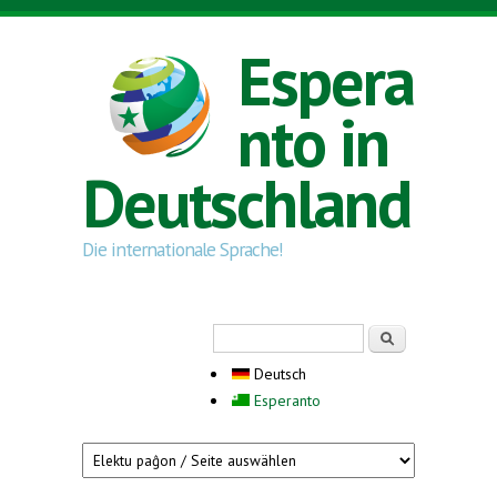
Direkt zum Inhalt
Espera
nto in
Deutschland
Die internationale Sprache!
Suchformular
Suche
Deutsch
Esperanto