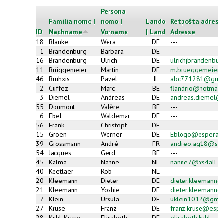
Persona
Familia nomo |
nomo |
Lando
Retpoŝta adres
ID
Nachname
Vorname
| Land
Adresse
18
Blanke
Wera
DE
---
1
Brandenburg
Barbara
DE
---
16
Brandenburg
Ulrich
DE
ulrichjbranden
11
Brüggemeier
Martin
DE
m.brueggemeie
46
Bruhxis
Pavel
IL
abc771281@gm
2
Cuffez
Marc
BE
flandrio@hotmai
3
Diemel
Andreas
DE
andreas.dieme
55
Doumont
Valère
BE
---
6
Ebel
Waldemar
DE
---
56
Frank
Christoph
DE
---
15
Groen
Werner
DE
Eblogo@espera
39
Grossmann
André
FR
andreo.ag18@sf
54
Jacques
Gerd
BE
---
45
Kalma
Nanne
NL
nanne7@xs4all.
40
Keetlaer
Rob
NL
---
20
Kleemann
Dieter
DE
dieter.kleemann
21
Kleemann
Yoshie
DE
dieter.kleemann
7
Klein
Ursula
DE
uklein1012@gm
27
Kruse
Franz
DE
franz.kruse@es
28
Kuhl-Kruse
Elisabeth
DE
elisabeth.kuhl-