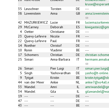
kruse@esperant
35
Leuschner
Torsten
DE
---
38
Lowenstein
Anna
GB
anna.lowenstei
(link
sends
42
MAZURKIEWICZ
Lucie
FR
luciemazurkiew
e-
29
McCarney
Deborah
ES
kiwigasteiz@gm
mail)
4
Oetter
Christiane
DE
---
23
Quevy-Lefevre
Nicole
FR
---
22
Quevy-Lefevre
Paul
FR
---
14
Roether
Christof
DE
---
10
Ronin
Vladimir
BE
---
17
Schomers
Christian
DE
christian-scho
25
Simari
Anna-Barbara
IT
hermann.annab
(link
sends
26
Simari
Pier Luigi
IT
simari.pier.luig
e-
5
Singh
Yashovardhan
DE
yasho@t-online
mail)
9
Tytgat
Kristin
BE
kristin.tytgat@s
44
van der Meer
Ankie
NL
ankie7@xs4all.n
33
Wandel
Amri
IL
amriwandel@gm
34
Wandel
Gila
IL
gilawandel@wal
19
---
---
DE
---
47
---
---
DE
---
43
---
---
BE
---