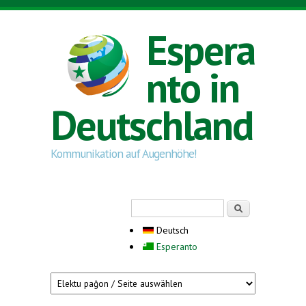
Direkt zum Inhalt
Espera
nto in
Deutschland
Kommunikation auf Augenhöhe!
Suchformular
Suche
Deutsch
Esperanto