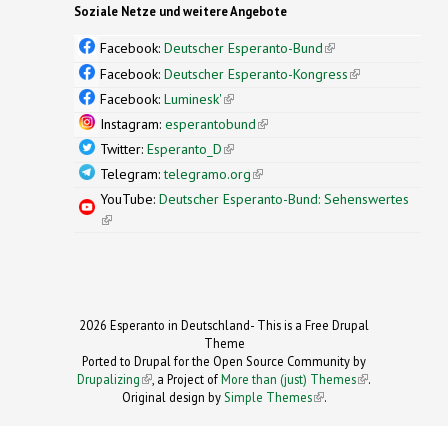
Soziale Netze und weitere Angebote
Facebook:
Deutscher Esperanto-Bund
(link is
external)
Facebook:
Deutscher Esperanto-Kongress
(link is
external)
Facebook:
Luminesk'
(link is external)
Instagram:
esperantobund
(link is external)
Twitter:
Esperanto_D
(link is external)
Telegram:
telegramo.org
(link is external)
YouTube:
Deutscher Esperanto-Bund: Sehenswertes
(link is external)
2026 Esperanto in Deutschland- This is a Free Drupal
Theme
Ported to Drupal for the Open Source Community by
Drupalizing
(link is external)
, a Project of
More than (just) Themes
(link is
.
Original design by
Simple Themes
.
(link is
external)
external)