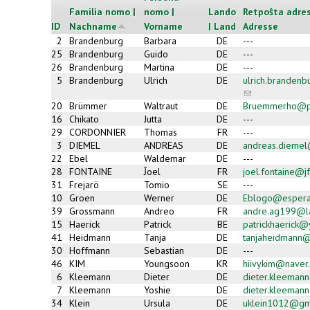
Familia nomo |
nomo |
Lando
Retpoŝta adres
ID
Nachname
Vorname
| Land
Adresse
2
Brandenburg
Barbara
DE
---
25
Brandenburg
Guido
DE
---
26
Brandenburg
Martina
DE
---
5
Brandenburg
Ulrich
DE
ulrich.branden
(link
sends
20
Brümmer
Waltraut
DE
Bruemmerho@p
e-
16
Chikato
Jutta
DE
---
mail)
29
CORDONNIER
Thomas
FR
---
3
DIEMEL
ANDREAS
DE
andreas.dieme
22
Ebel
Waldemar
DE
---
28
FONTAINE
Ĵoel
FR
joel.fontaine@jf
31
Frejarö
Tomio
SE
---
10
Groen
Werner
DE
Eblogo@espera
39
Grossmann
Andreo
FR
andre.ag199@la
15
Haerick
Patrick
BE
patrickhaerick
41
Heidmann
Tanja
DE
tanjaheidmann@a
30
Hoffmann
Sebastian
DE
---
46
KIM
Youngsoon
KR
hiivykim@naver
6
Kleemann
Dieter
DE
dieter.kleeman
7
Kleemann
Yoshie
DE
dieter.kleeman
34
Klein
Ursula
DE
uklein1012@gm