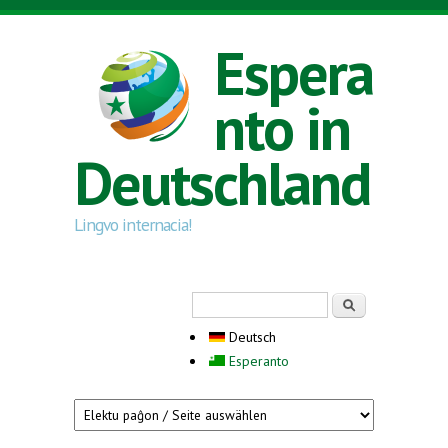
Direkt zum Inhalt
Espera
nto in
Deutschland
Lingvo internacia!
Suchformular
Suche
Deutsch
Esperanto