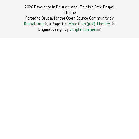
2026 Esperanto in Deutschland- This is a Free Drupal
Theme
Ported to Drupal for the Open Source Community by
Drupalizing
(link is external)
, a Project of
More than (just) Themes
(link is
.
Original design by
Simple Themes
.
(link is
external)
external)