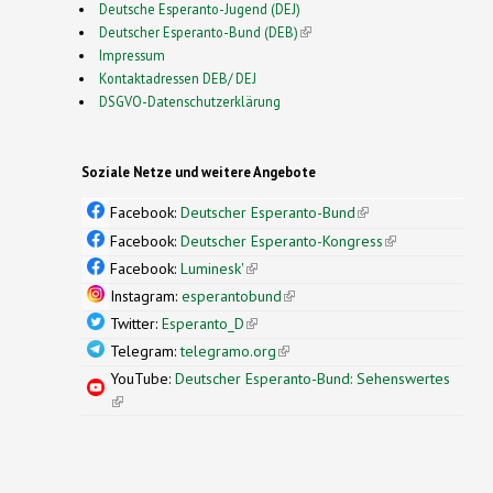
Deutsche Esperanto-Jugend (DEJ)
Deutscher Esperanto-Bund (DEB)
(link is external)
Impressum
Kontaktadressen DEB/ DEJ
DSGVO-Datenschutzerklärung
Soziale Netze und weitere Angebote
Facebook:
Deutscher Esperanto-Bund
(link is
external)
Facebook:
Deutscher Esperanto-Kongress
(link is
external)
Facebook:
Luminesk'
(link is external)
Instagram:
esperantobund
(link is external)
Twitter:
Esperanto_D
(link is external)
Telegram:
telegramo.org
(link is external)
YouTube:
Deutscher Esperanto-Bund: Sehenswertes
(link is external)