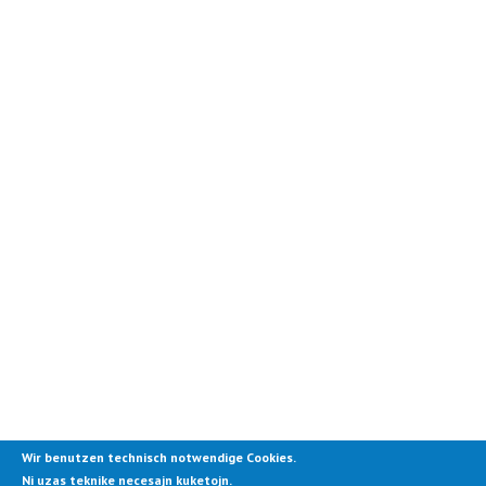
Wir benutzen technisch notwendige Cookies.
Ni uzas teknike necesajn kuketojn.