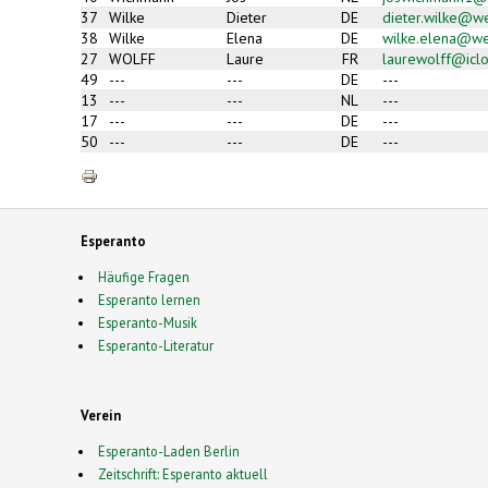
37
Wilke
Dieter
DE
dieter.wilke@w
38
Wilke
Elena
DE
wilke.elena@w
27
WOLFF
Laure
FR
laurewolff@icl
49
---
---
DE
---
13
---
---
NL
---
17
---
---
DE
---
50
---
---
DE
---
Esperanto
Häufige Fragen
Esperanto lernen
Esperanto-Musik
Esperanto-Literatur
Verein
Esperanto-Laden Berlin
Zeitschrift: Esperanto aktuell