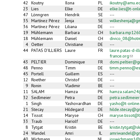
42
Koutny
Ilona
PL
ikoutny@amu.ed
23
Lies
Elke
DE
elke.lies@t-onl
47
Lönngren
Hendrik
SE
---
35
Martínez Pérez
Ĵenja
SE
wilkeshenja@gm
36
Martínez Pérez
Liliana
DE
---
19
Mühlemann
Barbara
CH
barbara.mp126
18
Mühlemann
Daniel
CH
divico_08@hotm
4
Oetter
Christiane
DE
---
44
PATAS D'ILLIERS
Laure
FR
laure.patas-d-i
france.org
(link
sends
43
PELTIER
Dominique
FR
domi.peltier@g
e-
48
Penno
Timm
DE
timm.penno@es
mail)
45
Portell
Guillem
ES
---
12
Roether
Christof
DE
---
9
Ronin
Vladimir
BE
---
11
SALAM
Hamza
PK
hamza.salam24
32
Sedlmeier
Petra
DE
petra.sedlmeie
1
Singh
Yashovardhan
DE
yasho@t-online
21
Stecay
Hildegard
DE
hilde.stecay@g
14
Tissot
Maryse
CH
maryse.tissot@b
33
Traub
Hariolf
DE
---
8
Tytgat
Kristin
BE
kristin.tytgat@s
24
Wandel
Amri
IL
amriwandel@gm
40
Wichmann
Jos
NL
joswichmann1@