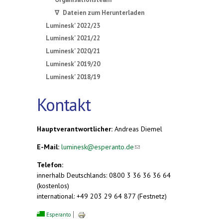
∇ Dateien zum Herunterladen
Luminesk' 2022/23
Luminesk' 2021/22
Luminesk' 2020/21
Luminesk' 2019/20
Luminesk' 2018/19
Kontakt
Hauptverantwortlicher:
Andreas Diemel
E-Mail:
luminesk@esperanto.de
(link sends e-
(link sends e-
mail)
mail)
Telefon:
innerhalb Deutschlands: 0800 3 36 36 36 64
(kostenlos)
international: +49 203 29 64 877 (Festnetz)
Esperanto