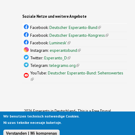
Soziale Netze und weitere Angebote
Facebook:
Deutscher Esperanto-Bund
(link is
external)
Facebook:
Deutscher Esperanto-Kongress
(link is
external)
Facebook:
Luminesk'
(link is external)
Instagram:
esperantobund
(link is external)
Twitter:
Esperanto_D
(link is external)
Telegram:
telegramo.org
(link is external)
YouTube:
Deutscher Esperanto-Bund: Sehenswertes
(link is external)
2026 Esperanto in Deutschland- This is a Free Drupal
Wir benutzen technisch notwendige Cookies.
Theme
Ported to Drupal for the Open Source Community by
Ni uzas teknike necesajn kuketojn.
Drupalizing
(link is external)
, a Project of
More than (just) Themes
(link is
.
Original design by
Simple Themes
.
(link is
external)
Verstanden | Mi komprenas