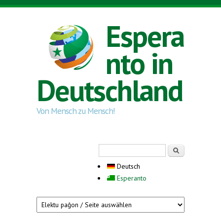
Direkt zum Inhalt
Espera
nto in
Deutschland
Von Mensch zu Mensch!
Suchformular
Suche
Deutsch
Esperanto