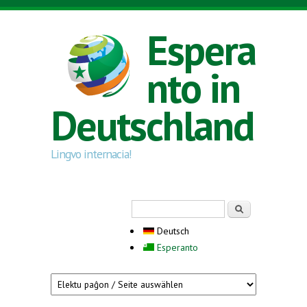
Direkt zum Inhalt
Espera
nto in
Deutschland
Lingvo internacia!
Suchformular
Suche
Deutsch
Esperanto