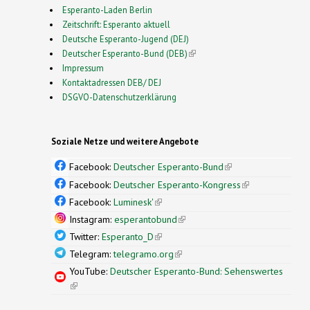
Esperanto-Laden Berlin
Zeitschrift: Esperanto aktuell
Deutsche Esperanto-Jugend (DEJ)
Deutscher Esperanto-Bund (DEB)
(link is external)
Impressum
Kontaktadressen DEB/ DEJ
DSGVO-Datenschutzerklärung
Soziale Netze und weitere Angebote
Facebook:
Deutscher Esperanto-Bund
(link is
external)
Facebook:
Deutscher Esperanto-Kongress
(link is
external)
Facebook:
Luminesk'
(link is external)
Instagram:
esperantobund
(link is external)
Twitter:
Esperanto_D
(link is external)
Telegram:
telegramo.org
(link is external)
YouTube:
Deutscher Esperanto-Bund: Sehenswertes
(link is external)