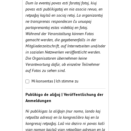
Dum la eventoj povas esti farataj fotoj, kiuj
povas esti publikigataj en nia asocia revuo, en
retpaĝoj kaj/aŭ en sociaj retoj. La organizantoj
ne transprenas respondecon ĉu unuopaj
partoprenantoj estas videblaj en fotoj.
Während der Veranstaltung können Fotos
gemacht werden, die gegebenenfalls in der
Mitgliederzeitschrift, auf Internetseiten und/oder
in sozialen Netzwerken veröffentlicht werden.
Die Organisatoren übernehmen keine
Verantwortung dafür, ob einzelne Teilnehmer
auf Fotos zu sehen sind.
Fotoj | Fotos
*
Mi konsentas | Ich stimme zu
Publikigo de aliĝoj | Veröffentlichung der
Anmeldungen
Ni publikigas la aliĝojn (nur nomo, lando kaj
retpoŝta adreso) en la kongreslibro kaj en la
kongresaj retpaĝoj. Laŭ via deziro ni povas kaŝi
vian nomon kaj/aŭ vian retpoŝtan adreson en la