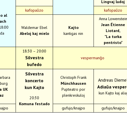
Lingvaj ludoj
kafopaŭzo
kafopaŭzo
o al
Anna Lowenstei
ach
Jean Étienne
18:00
Waldemar Ebel
Kajto
Liotard,
da
Abeloj kaj mielo
kantigas nin
"La turka
pentristo"
18:30 – 20:00
Silvestra
vespermanĝo
bufedo
Silvestra
arbara
Christoph Frank
Andreas Dieme
koncerto
burg
Münchhausen
Adiaŭa vesper
kun Kajto
a UK
Pupteatro por
kun Kajto kaj alia
az
plenkreskuloj
20:30
Komuna festado
najpo
gufujo/knajpo
gufujo/knajpo