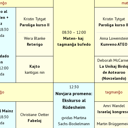
anĝo
ma
o al
en +
Kristin Tytgat
Kristin Tytgat
z
Paroliga kurso II
Paroliga kurso II
18:30
08:30 – 12:00
da
Wera Blanke
Maten- kaj
Anna Lowenstei
Reterigo
tagmanĝa bufedo
Kunveno ATEO
idado
Deborah McCarn
en
Kajto
La Unikaj Birdo
12:00
kantigas nin
de Aotearoo
da
(Novzelando)
12:30
ĝo
tagmanĝo
Novjara promeno:
Ekskurso al
Amri Wandel
Rüdesheim
l Mainz
Israelaj kongres
Christiane Oetter
18:30
gvidas Martina
Fabeloj
da
Sachs-Bockelmann
Martin Brüggemei