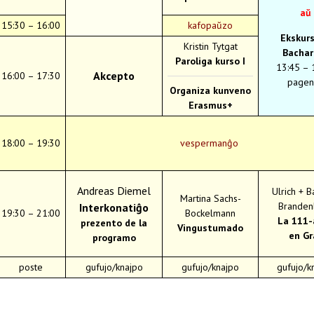
aŭ
15:30 – 16:00
kafopaŭzo
Ekskurs
Kristin Tytgat
Bachar
Paroliga kurso I
13:45 – 
Akcepto
16:00 – 17:30
pagen
Organiza kunveno
Erasmus+
18:00 – 19:30
vespermanĝo
Andreas Diemel
Ulrich + B
Martina Sachs-
Branden
Interkonatiĝo
19:30 – 21:00
Bockelmann
La 111-
prezento de la
Vingustumado
en Gr
programo
poste
gufujo/knajpo
gufujo/knajpo
gufujo/k