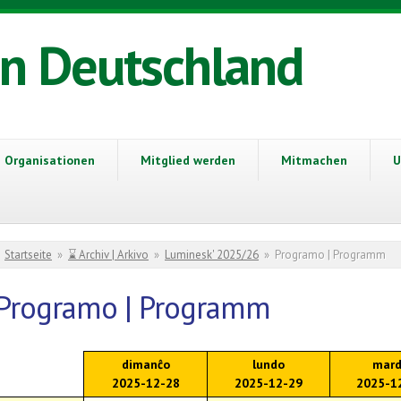
in Deutschland
Organisationen
Mitglied werden
Mitmachen
U
Sie sind hier
Startseite
»
⌛ Archiv | Arkivo
»
Luminesk' 2025/26
»
Programo | Programm
Programo | Programm
dimanĉo
lundo
mar
2025-12-28
2025-12-29
2025-1