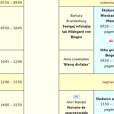
07:30 – 09:30
matenm
Ekskurs
Barbara
Wiesbad
Brandenburg
Main
Sanigaj infuzaĵoj
09:20 – 
09:30 – 10:45
laŭ Hildegard von
pagen
Bingen
aŭ
Urba gv
Bing
Anna Lowenstein
09:30 – 
10:45 – 12:00
"Aferoj disfalas"
pagen
12:00 – 13:30
tagman
Ekskurso a
Amri Wandel
13:30 – 
14:00 – 15:30
Historio de
pagen
spacveturado