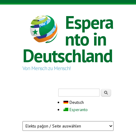
Direkt zum Inhalt
Espera
nto in
Deutschland
Von Mensch zu Mensch!
Suchformular
Suche
Deutsch
Esperanto