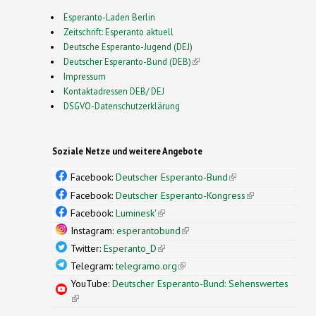
Esperanto-Laden Berlin
Zeitschrift: Esperanto aktuell
Deutsche Esperanto-Jugend (DEJ)
Deutscher Esperanto-Bund (DEB)
(link is external)
Impressum
Kontaktadressen DEB/ DEJ
DSGVO-Datenschutzerklärung
Soziale Netze und weitere Angebote
Facebook:
Deutscher Esperanto-Bund
(link is
external)
Facebook:
Deutscher Esperanto-Kongress
(link is
external)
Facebook:
Luminesk'
(link is external)
Instagram:
esperantobund
(link is external)
Twitter:
Esperanto_D
(link is external)
Telegram:
telegramo.org
(link is external)
YouTube:
Deutscher Esperanto-Bund: Sehenswertes
(link is external)