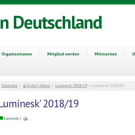
in Deutschland
Organisationen
Mitglied werden
Mitmachen
U
Sie sind hier
Startseite
»
⌛ Archiv | Arkivo
»
Luminesk' 2018/19
»
Luminesk' 2018/19
Luminesk' 2018/19
Esperanto