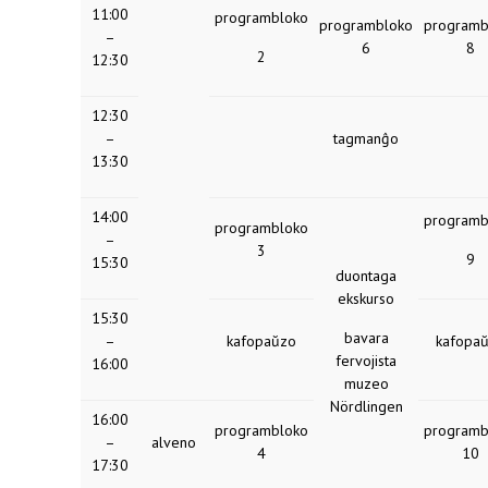
11:00
programbloko
programbloko
programb
–
6
8
2
12:30
12:30
–
tagmanĝo
13:30
14:00
programb
programbloko
–
3
9
15:30
duontaga
ekskurso
15:30
bavara
–
kafopaŭzo
kafopa
fervojista
16:00
muzeo
Nördlingen
16:00
programbloko
programb
–
alveno
4
10
17:30