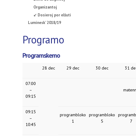
Organizantoj
↙ Dosieroj por elŝuti
Luminesk' 2018/19
Programo
Programskemo
28 dec
29 dec
30 dec
31 de
07:00
–
maten
09:15
09:15
programbloko
programbloko
programb
–
1
5
7
10:45