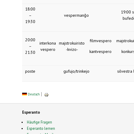
18:00
19:00 si
–
vespermanĝo
bufed
19:30
20:00
filmvespero
majstrokui
interkona
majstrokuiristo
–
vespero
-kvizo-
kantvespero
konkur
21:30
poste
gufujo/trinkejo
silvestra
Deutsch
Esperanto
Häufige Fragen
Esperanto lernen