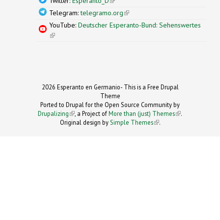
Twitter:
Esperanto_D
(link is external)
Telegram:
telegramo.org
(link is external)
YouTube:
Deutscher Esperanto-Bund: Sehenswertes
(link is external)
2026 Esperanto en Germanio- This is a Free Drupal
Theme
Ported to Drupal for the Open Source Community by
Drupalizing
(link is external)
, a Project of
More than (just) Themes
(link is
.
Original design by
Simple Themes
.
(link is
external)
external)