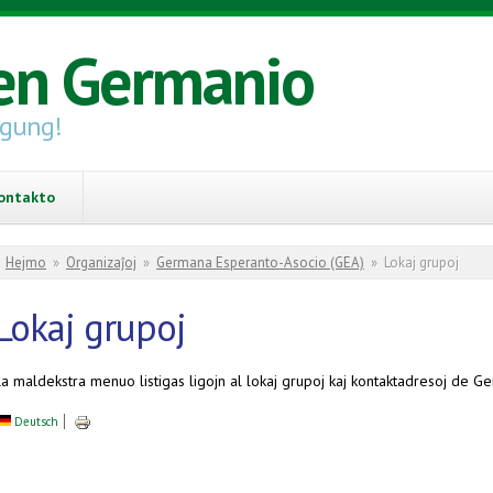
en Germanio
igung!
ontakto
You are here
Hejmo
»
Organizaĵoj
»
Germana Esperanto-Asocio (GEA)
»
Lokaj grupoj
Lokaj grupoj
La maldekstra menuo listigas ligojn al lokaj grupoj kaj kontaktadresoj de 
Deutsch