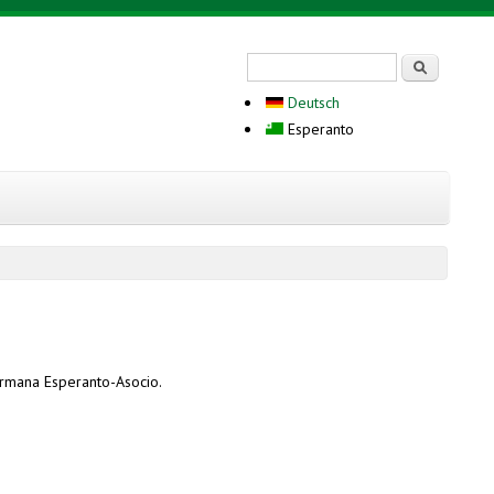
Search form
Serĉi
Deutsch
Esperanto
Germana Esperanto-Asocio.