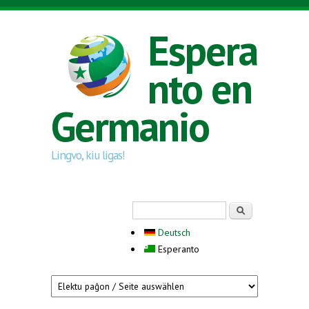
Skip to main content
Espera
nto en
Germanio
Lingvo, kiu ligas!
Search form
Serĉi
Deutsch
Esperanto