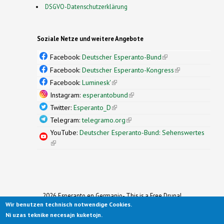
DSGVO-Datenschutzerklärung
Soziale Netze und weitere Angebote
Facebook:
Deutscher Esperanto-Bund
(link is
external)
Facebook:
Deutscher Esperanto-Kongress
(link is
external)
Facebook:
Luminesk'
(link is external)
Instagram:
esperantobund
(link is external)
Twitter:
Esperanto_D
(link is external)
Telegram:
telegramo.org
(link is external)
YouTube:
Deutscher Esperanto-Bund: Sehenswertes
(link is external)
2026 Esperanto en Germanio- This is a Free Drupal
Wir benutzen technisch notwendige Cookies.
Theme
Ported to Drupal for the Open Source Community by
Ni uzas teknike necesajn kuketojn.
Drupalizing
(link is external)
, a Project of
More than (just) Themes
(link is
.