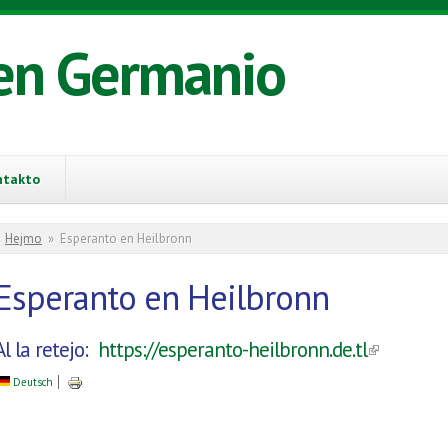
en Germanio
ntakto
You are here
Hejmo
»
Esperanto en Heilbronn
Esperanto en Heilbronn
Al la retejo:
https://esperanto-heilbronn.de.tl
(link is e
Deutsch