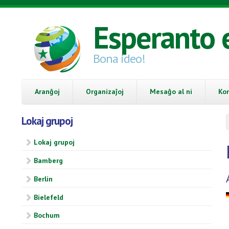
Skip to main content
Esperanto 
Bona ideo!
Aranĝoj
Organizaĵoj
Mesaĝo al ni
Ko
Lokaj grupoj
Lokaj grupoj
Bamberg
Berlin
Bielefeld
Bochum