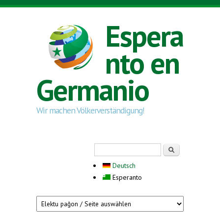
Skip to main content
Espera
nto en
Germanio
Wir machen Völkerverständigung!
Search form
Serĉi
Deutsch
Esperanto