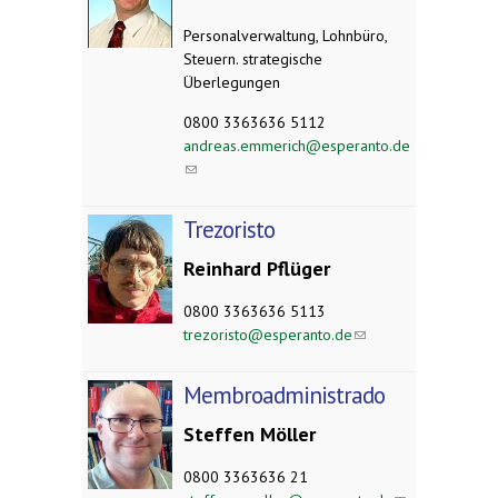
Personalverwaltung, Lohnbüro,
Steuern. strategische
Überlegungen
0
800 3363636 5112
andreas.emmerich@esperanto.de
(link sends e-mail)
Trezoristo
Reinhard Pflüger
0800 3363636 5113
trezoristo@esperanto.de
(link
sends e-
mail)
Membroadministrado
Steffen Möller
0
800 3363636 21