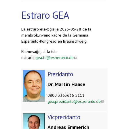
Estraro GEA
La estraro elektiĝis je 2023-05-28 de la
membrokunveno kadre de la Germana
Esperanto-Kongreso en Braunschweig.
Retmesaĝoj al la tuta
estraro:
gea.fe@esperanto.de
(link sends e-mail)
Prezidanto
Dr. Martin Haase
0800 3363636 5111
gea.prezidanto@esperanto.de
(link
sends
e-
Vicprezidanto
mail)
Andreas Emmerich