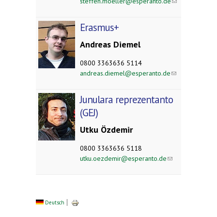
steffen.moeller@esperanto.de
(link
sends
e-
Erasmus+
mail)
Andreas Diemel
0
800 3363636 5114
andreas.diemel@esperanto.de
(link
sends
e-
Junulara reprezentanto
mail)
(GEJ)
Utku Özdemir
0800 3363636 5118
utku.oezdemir@esperanto.de
(link
sends
e-
mail)
Deutsch