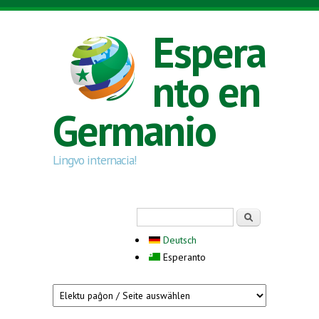
Skip to main content
Espera
nto en
Germanio
Lingvo internacia!
Search form
Serĉi
Deutsch
Esperanto