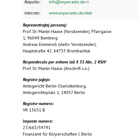
Retpoŝto:
info@esperanto.de
(link sends e-
mail)
Interreto:
www.esperanto.de/deb
Reprezentrajtaj personoj:
Prof. Dr. Martin Haase (Vorsitzender), Pfarrgasse
1, 96049 Bamberg
Andreas Emmerich (stellv. Vorsitzender),
Hauptstraße 42, 64753 Brombachtal
Respondeculo por enhavo laŭ § 55 Abs. 2 RStV
Prof. Dr. Martin Haase (Anschrift s.o.)
Registro-juĝejo:
Amtsgericht Berlin-Charlottenburg,
Amtsgerichtsplatz 1, 14057 Berlin
Registro-numero:
VR 13651 B
Imposta numero:
27/663/59791
Finanzamt für Körperschaften I, Berlin