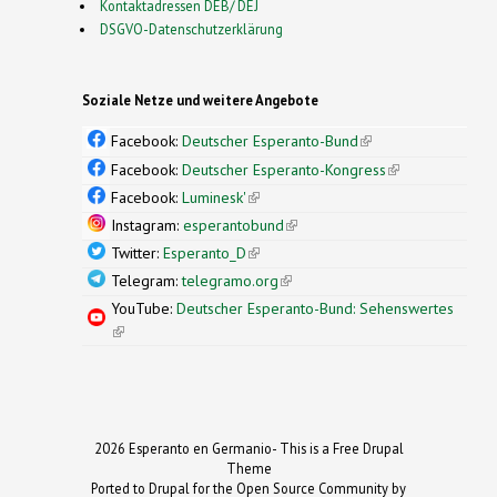
Kontaktadressen DEB/ DEJ
DSGVO-Datenschutzerklärung
Soziale Netze und weitere Angebote
Facebook:
Deutscher Esperanto-Bund
(link is
external)
Facebook:
Deutscher Esperanto-Kongress
(link is
external)
Facebook:
Luminesk'
(link is external)
Instagram:
esperantobund
(link is external)
Twitter:
Esperanto_D
(link is external)
Telegram:
telegramo.org
(link is external)
YouTube:
Deutscher Esperanto-Bund: Sehenswertes
(link is external)
2026 Esperanto en Germanio- This is a Free Drupal
Theme
Ported to Drupal for the Open Source Community by