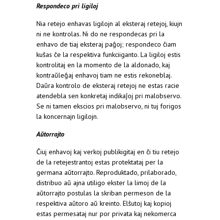
Respondeco pri ligiloj
Nia retejo enhavas ligilojn al eksteraj retejoj, kiujn
ni ne kontrolas. Ni do ne respondecas pri la
enhavo de tiaj eksteraj paĝoj; respondeco ĉiam
kuŝas ĉe la respektiva funkciiganto. La ligiloj estis
kontrolitaj en la momento de la aldonado, kaj
kontraŭleĝaj enhavoj tiam ne estis rekoneblaj.
Daŭra kontrolo de eksteraj retejoj ne estas racie
atendebla sen konkretaj indikaĵoj pri malobservo.
Se ni tamen ekscios pri malobservo, ni tuj forigos
la koncernajn ligilojn.
Aŭtorrajto
Ĉiuj enhavoj kaj verkoj publikigitaj en ĉi tiu retejo
de la retejestrantoj estas protektataj per la
germana aŭtorrajto. Reproduktado, prilaborado,
distribuo aŭ ajna utiligo ekster la limoj de la
aŭtorrajto postulas la skriban permeson de la
respektiva aŭtoro aŭ kreinto. Elŝutoj kaj kopioj
estas permesataj nur por privata kaj nekomerca