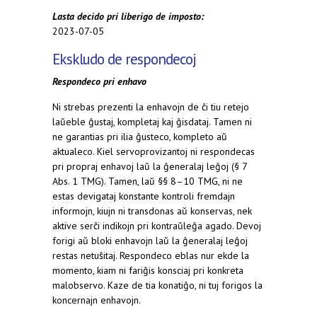
Lasta decido pri liberigo de imposto:
2023-07-05
Ekskludo de respondecoj
Respondeco pri enhavo
Ni strebas prezenti la enhavojn de ĉi tiu retejo
laŭeble ĝustaj, kompletaj kaj ĝisdataj. Tamen ni
ne garantias pri ilia ĝusteco, kompleto aŭ
aktualeco. Kiel servoprovizantoj ni respondecas
pri propraj enhavoj laŭ la ĝeneralaj leĝoj (§ 7
Abs. 1 TMG). Tamen, laŭ §§ 8–10 TMG, ni ne
estas devigataj konstante kontroli fremdajn
informojn, kiujn ni transdonas aŭ konservas, nek
aktive serĉi indikojn pri kontraŭleĝa agado. Devoj
forigi aŭ bloki enhavojn laŭ la ĝeneralaj leĝoj
restas netuŝitaj. Respondeco eblas nur ekde la
momento, kiam ni fariĝis konsciaj pri konkreta
malobservo. Kaze de tia konatiĝo, ni tuj forigos la
koncernajn enhavojn.