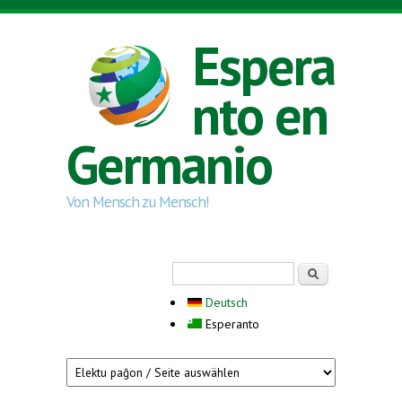
Skip to main content
Espera
nto en
Germanio
Von Mensch zu Mensch!
Search form
Serĉi
Deutsch
Esperanto