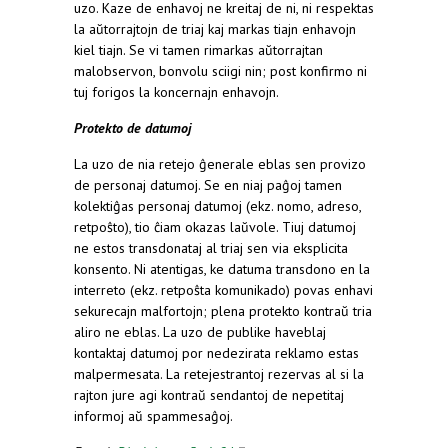
uzo. Kaze de enhavoj ne kreitaj de ni, ni respektas
la aŭtorrajtojn de triaj kaj markas tiajn enhavojn
kiel tiajn. Se vi tamen rimarkas aŭtorrajtan
malobservon, bonvolu sciigi nin; post konfirmo ni
tuj forigos la koncernajn enhavojn.
Protekto de datumoj
La uzo de nia retejo ĝenerale eblas sen provizo
de personaj datumoj. Se en niaj paĝoj tamen
kolektiĝas personaj datumoj (ekz. nomo, adreso,
retpoŝto), tio ĉiam okazas laŭvole. Tiuj datumoj
ne estos transdonataj al triaj sen via eksplicita
konsento. Ni atentigas, ke datuma transdono en la
interreto (ekz. retpoŝta komunikado) povas enhavi
sekurecajn malfortojn; plena protekto kontraŭ tria
aliro ne eblas. La uzo de publike haveblaj
kontaktaj datumoj por nedezirata reklamo estas
malpermesata. La retejestrantoj rezervas al si la
rajton jure agi kontraŭ sendantoj de nepetitaj
informoj aŭ spammesaĝoj.